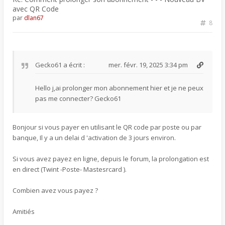
avec QR Code
par
dlan67
8
Gecko61
a écrit :
mer. févr. 19, 2025 3:34 pm
Hello j,ai prolonger mon abonnement hier et je ne peux
pas me connecter? Gecko61
Bonjour si vous payer en utilisant le QR code par poste ou par
banque, Il y a un delai d 'activation de 3 jours environ.
Si vous avez payez en ligne, depuis le forum, la prolongation est
en direct (Twint -Poste- Mastesrcard ).
Combien avez vous payez ?
Amitiés