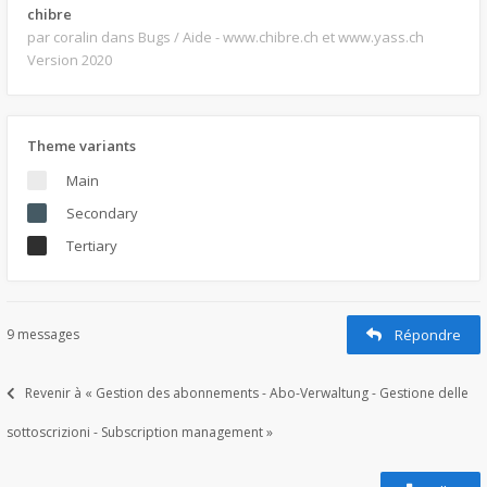
chibre
par coralin
dans Bugs / Aide - www.chibre.ch et www.yass.ch
Version 2020
Theme variants
Main
Secondary
Tertiary
9 messages
Répondre
Revenir à « Gestion des abonnements - Abo-Verwaltung - Gestione delle
sottoscrizioni - Subscription management »