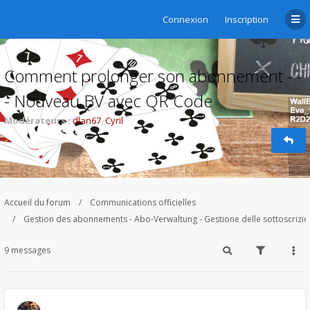
Connexion
Inscription
Comment prolonger son abonnement - -
- Nouveau BV avec QR Code
Modérateurs :
dlan67
,
Cyril
Accueil du forum
Communications officielles
Gestion des abonnements - Abo-Verwaltung - Gestione delle sottoscrizi
9 messages