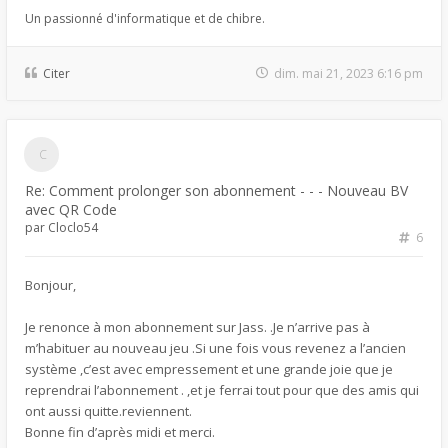
Un passionné d'informatique et de chibre.
Citer
dim. mai 21, 2023 6:16 pm
Re: Comment prolonger son abonnement - - - Nouveau BV
avec QR Code
par
Cloclo54
6
Bonjour,
Je renonce à mon abonnement sur Jass. .Je n’arrive pas à
m’habituer au nouveau jeu .Si une fois vous revenez a l’ancien
système ,c’est avec empressement et une grande joie que je
reprendrai l’abonnement . ,et je ferrai tout pour que des amis qui
ont aussi quitte.reviennent.
Bonne fin d’après midi et merci.