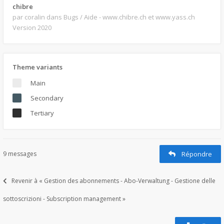
chibre
par coralin
dans Bugs / Aide - www.chibre.ch et www.yass.ch
Version 2020
Theme variants
Main
Secondary
Tertiary
9 messages
Répondre
Revenir à « Gestion des abonnements - Abo-Verwaltung - Gestione delle
sottoscrizioni - Subscription management »