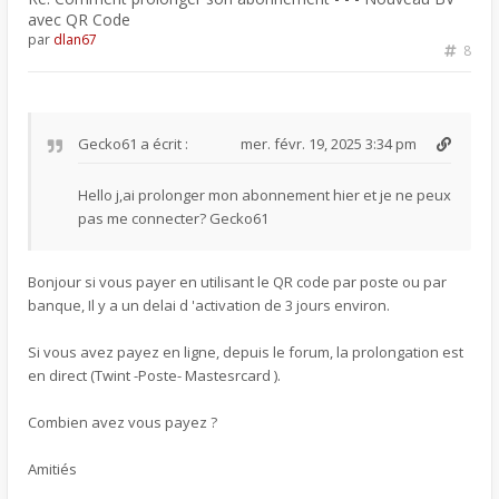
avec QR Code
par
dlan67
8
Gecko61
a écrit :
mer. févr. 19, 2025 3:34 pm
Hello j,ai prolonger mon abonnement hier et je ne peux
pas me connecter? Gecko61
Bonjour si vous payer en utilisant le QR code par poste ou par
banque, Il y a un delai d 'activation de 3 jours environ.
Si vous avez payez en ligne, depuis le forum, la prolongation est
en direct (Twint -Poste- Mastesrcard ).
Combien avez vous payez ?
Amitiés