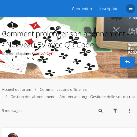
Connexion
Inscription
Comment prolonger son abonnement - -
- Nouveau BV avec QR Code
Modérateurs :
dlan67
,
Cyril
Accueil du forum
Communications officielles
Gestion des abonnements - Abo-Verwaltung - Gestione delle sottoscrizi
9 messages