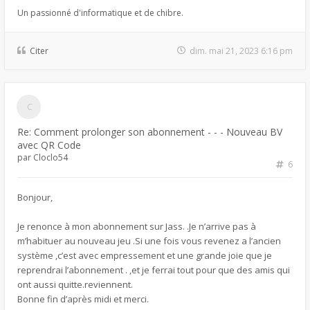
Un passionné d'informatique et de chibre.
Citer
dim. mai 21, 2023 6:16 pm
Re: Comment prolonger son abonnement - - - Nouveau BV
avec QR Code
par
Cloclo54
6
Bonjour,
Je renonce à mon abonnement sur Jass. .Je n’arrive pas à
m’habituer au nouveau jeu .Si une fois vous revenez a l’ancien
système ,c’est avec empressement et une grande joie que je
reprendrai l’abonnement . ,et je ferrai tout pour que des amis qui
ont aussi quitte.reviennent.
Bonne fin d’après midi et merci.