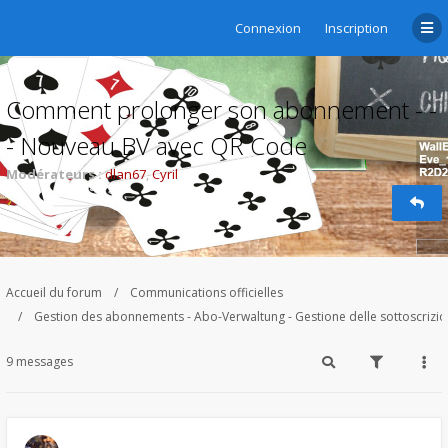
Connexion
Inscription
Comment prolonger son abonnement - -
- Nouveau BV avec QR Code
Modérateurs :
dlan67
,
Cyril
Accueil du forum
Communications officielles
Gestion des abonnements - Abo-Verwaltung - Gestione delle sottoscrizi
9 messages