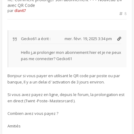
avec QR Code
par
dlan67
8
Gecko61
a écrit :
mer. févr. 19, 2025 3:34 pm
Hello j,ai prolonger mon abonnement hier et je ne peux
pas me connecter? Gecko61
Bonjour si vous payer en utilisant le QR code par poste ou par
banque, Il y a un delai d 'activation de 3 jours environ.
Si vous avez payez en ligne, depuis le forum, la prolongation est
en direct (Twint -Poste- Mastesrcard ).
Combien avez vous payez ?
Amitiés