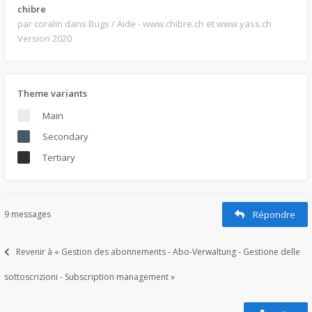
chibre
par coralin
dans Bugs / Aide - www.chibre.ch et www.yass.ch
Version 2020
Theme variants
Main
Secondary
Tertiary
9 messages
Répondre
Revenir à « Gestion des abonnements - Abo-Verwaltung - Gestione delle
sottoscrizioni - Subscription management »