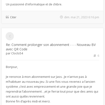
Un passionné d'informatique et de chibre.
Citer
dim. mai 21, 2023 6:16 pm
Re: Comment prolonger son abonnement - - - Nouveau BV
avec QR Code
par
Cloclo54
6
Bonjour,
Je renonce à mon abonnement sur Jass. .Je n’arrive pas à
m’habituer au nouveau jeu .Si une fois vous revenez a l’ancien
système ,c’est avec empressement et une grande joie que je
reprendrai l’abonnement . ,et je ferrai tout pour que des amis qui
ont aussi quitte.reviennent.
Bonne fin d’après midi et merci.