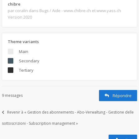
chibre
par coralin
dans Bugs / Aide - www.chibre.ch et www.yass.ch
Version 2020
Theme variants
Main
Secondary
Tertiary
9 messages
Répondre
Revenir à « Gestion des abonnements - Abo-Verwaltung - Gestione delle
sottoscrizioni - Subscription management »