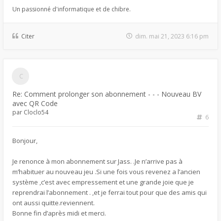
Un passionné d'informatique et de chibre.
Citer
dim. mai 21, 2023 6:16 pm
Re: Comment prolonger son abonnement - - - Nouveau BV
avec QR Code
par
Cloclo54
6
Bonjour,
Je renonce à mon abonnement sur Jass. .Je n’arrive pas à
m’habituer au nouveau jeu .Si une fois vous revenez a l’ancien
système ,c’est avec empressement et une grande joie que je
reprendrai l’abonnement . ,et je ferrai tout pour que des amis qui
ont aussi quitte.reviennent.
Bonne fin d’après midi et merci.