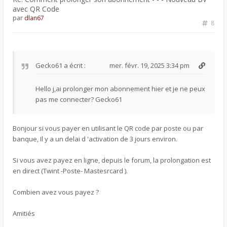
avec QR Code
par
dlan67
8
Gecko61
a écrit :
mer. févr. 19, 2025 3:34 pm
Hello j,ai prolonger mon abonnement hier et je ne peux
pas me connecter? Gecko61
Bonjour si vous payer en utilisant le QR code par poste ou par
banque, Il y a un delai d 'activation de 3 jours environ.
Si vous avez payez en ligne, depuis le forum, la prolongation est
en direct (Twint -Poste- Mastesrcard ).
Combien avez vous payez ?
Amitiés