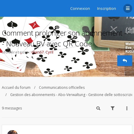
Connexion
Inscription
Comment prolonger son abonnement - -
- Nouveau BV avec QR Code
Modérateurs :
dlan67
,
Cyril
Accueil du forum
Communications officielles
Gestion des abonnements - Abo-Verwaltung - Gestione delle sottoscrizi
9 messages