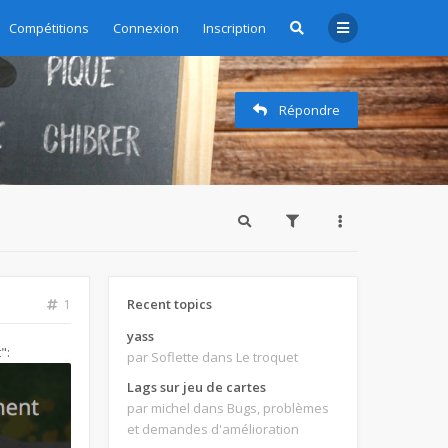
zioni - Subscription management
Compétitions
Connexion
Inscription
Répondre
Recent topics
1
yass
":
par Soflette
dans Le troquet
Lags sur jeu de cartes
par michel
dans Bugs, problèmes
et demandes d'amélioration