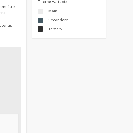
Theme variants
vent être
Main
isi.
Secondary
obtenus
Tertiary