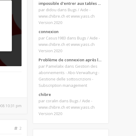
impossible d'entrer aux tables de jeux
par didou
dans Bugs / Aide -
www.chibre.ch et www.yass.ch
Version 2020
connexion
par Casus1983
dans Bugs / Aide -
www.chibre.ch et www.yass.ch
Version 2020
Problème de connexion après le changement d'adresse e-mail.
par Pamelalix
dans Gestion des
abonnements - Abo-Verwaltung -
Gestione delle sottoscrizioni -
Subscription management
chibre
par coralin
dans Bugs / Aide -
2008 10:31 pm
www.chibre.ch et www.yass.ch
Version 2020
2