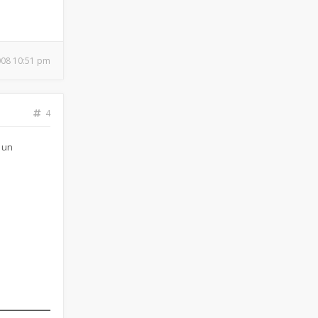
2008 10:51 pm
4
 un