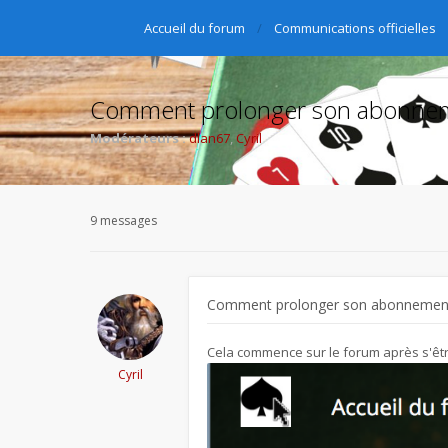
Accueil du forum
Communications officielles
Comment prolonger son abonneme
Modérateurs :
dlan67
,
Cyril
9 messages
Comment prolonger son abonnement
Cela commence sur le forum après s'être
Cyril