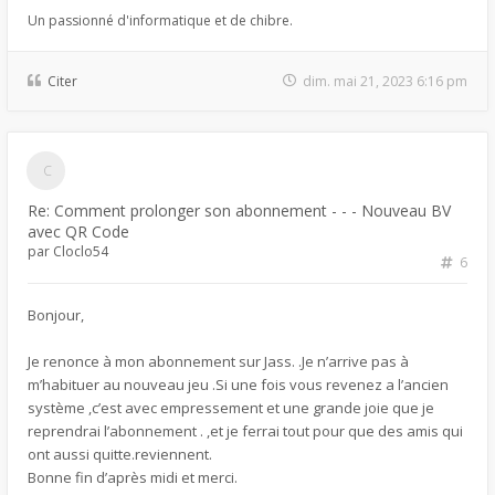
Un passionné d'informatique et de chibre.
Citer
dim. mai 21, 2023 6:16 pm
Re: Comment prolonger son abonnement - - - Nouveau BV
avec QR Code
par
Cloclo54
6
Bonjour,
Je renonce à mon abonnement sur Jass. .Je n’arrive pas à
m’habituer au nouveau jeu .Si une fois vous revenez a l’ancien
système ,c’est avec empressement et une grande joie que je
reprendrai l’abonnement . ,et je ferrai tout pour que des amis qui
ont aussi quitte.reviennent.
Bonne fin d’après midi et merci.