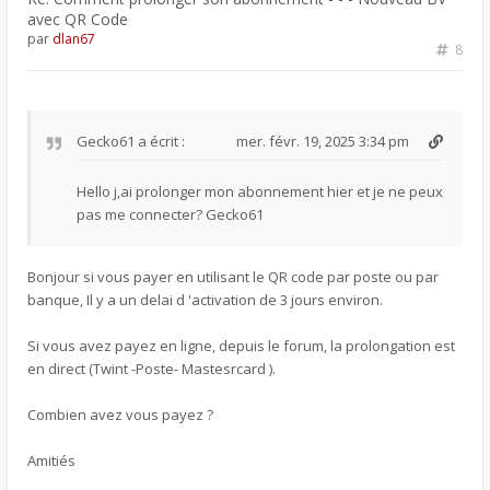
avec QR Code
par
dlan67
8
Gecko61
a écrit :
mer. févr. 19, 2025 3:34 pm
Hello j,ai prolonger mon abonnement hier et je ne peux
pas me connecter? Gecko61
Bonjour si vous payer en utilisant le QR code par poste ou par
banque, Il y a un delai d 'activation de 3 jours environ.
Si vous avez payez en ligne, depuis le forum, la prolongation est
en direct (Twint -Poste- Mastesrcard ).
Combien avez vous payez ?
Amitiés