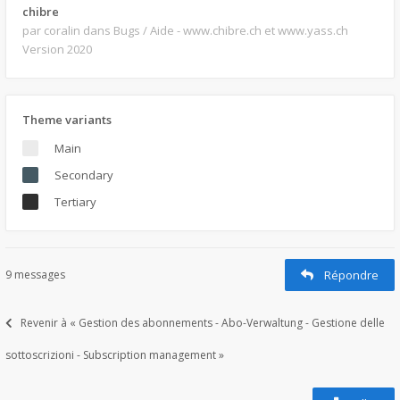
chibre
par coralin
dans Bugs / Aide - www.chibre.ch et www.yass.ch
Version 2020
Theme variants
Main
Secondary
Tertiary
9 messages
Répondre
Revenir à « Gestion des abonnements - Abo-Verwaltung - Gestione delle
sottoscrizioni - Subscription management »