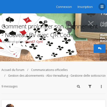
Connexion
Inscription
Comment prolonger son abonnement - -
- Nouveau BV avec QR Code
Modérateurs :
dlan67
,
Cyril
Accueil du forum
Communications officielles
Gestion des abonnements - Abo-Verwaltung - Gestione delle sottoscrizi
9 messages