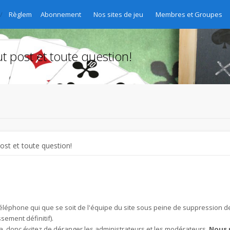
Règlement, FAQ
Abonnement
Nos sites de jeu
Membres et Groupes
t post et toute question!
ost et toute question!
r téléphone qui que se soit de l'équipe du site sous peine de suppression 
ement définitif).
a, donc évitez de déranger les administrateurs et les modérateurs.
Nous 