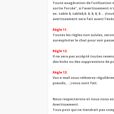
Toute exagération de l'utilisation 
sortie forcée", si l'avertissement n'
ex.:table 8, table8,8. 8, 8, 8, 8 ... 
avertissement sera fait avant l'exé
Règle 11:
Toutes les règles non suivies, sero
surexploiter le chat pour voir passe
Règle 12:
Il ne sera pas accépté toutes reven
des kicks ou des suppressions de p
Règle 13:
Vos e-mail vous relèverez régulière
pseudo, ...) vous sont fait.
Nous respecterons et nous nous ass
Avertissement:
Tous post qui ne tiendrait pas com