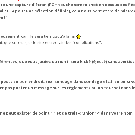
aire une capture d'écran (PC = touche screen shot en dessus des flè
al et +4 pour une sélection définie), cela nous permettra de mieux 
ent".
usement, car il le sera tien jusqu'à la fin
ait que surcharger le site et créerait des "complications".
fférentes, que vous jouiez ou non il sera kické (éjecté) sans averti
 posts au bon endroit: (ex: sondage dans sondage,etc.), au pir si v
ler pas poster un message sur les règlements ou un tournoi dans l
l ne peut exister de point "
.
" et de trait-d'union"
-
" dans votre nom