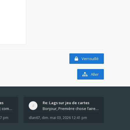
Verrouillé
Aller
es
Re: Lags sur jeu de cartes
Pour moi pas de lag avec comme navigateur Chrome
Bonjour, Première chose faire un arrêt complet de
:37 pm
dlan67
,
dim. mai 03, 2026 12:41 pm