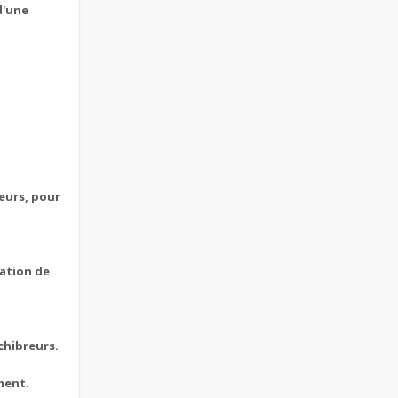
d'une
eurs, pour
cation de
chibreurs.
ment.