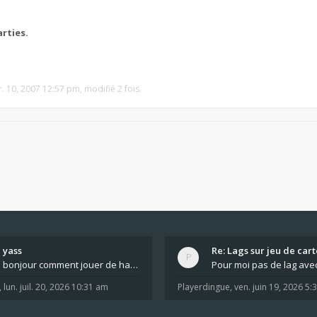
rties.
r. 10, 2007 12:57 pm, modifié 2 fois.
yass
Re: Lags sur jeu de cart
bonjour comment jouer de haut en bas tout atout mi
,
lun. juil. 20, 2026 10:31 am
Playerdingue
,
ven. juin 19, 2026 5