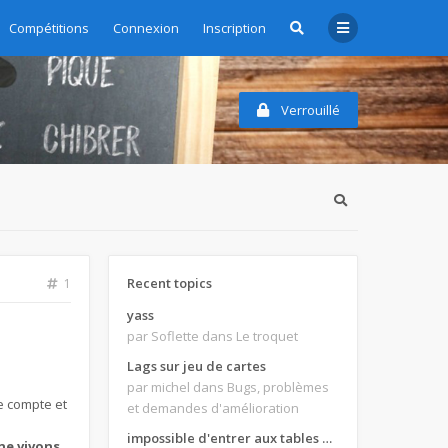
Compétitions
Connexion
Inscription
Verrouillé
Recent topics
1
yass
par Soflette
dans Le troquet
Lags sur jeu de cartes
par michel
dans Bugs, problèmes
de compte et
et demandes d'amélioration
impossible d'entrer aux tables de jeux
ne vivons