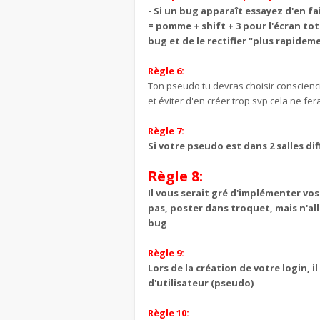
- Si un bug apparaît essayez d'en f
= pomme + shift + 3 pour l'écran tot
bug et de le rectifier "plus rapidem
Règle 6:
Ton pseudo tu devras choisir consciencie
et éviter d'en créer trop svp cela ne fer
Règle 7:
Si votre pseudo est dans 2 salles di
Règle 8:
Il vous serait gré d'implémenter vos
pas, poster dans troquet, mais n'al
bug
Règle 9:
Lors de la création de votre login, i
d'utilisateur (pseudo)
Règle 10: