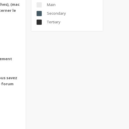
ches), (mac
Main
cerner le
Secondary
Tertiary
ssement
ous savez
e forum