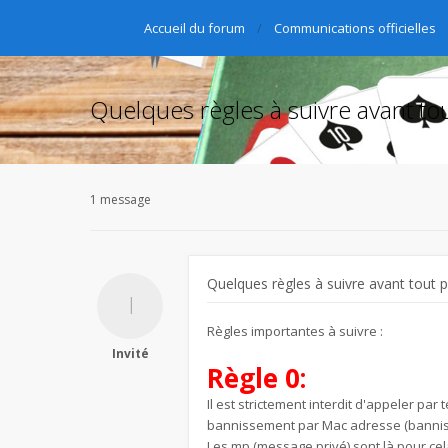
Accueil du forum
Communications officielles
Quelques règles à suivre avant tou
1 message
Quelques règles à suivre avant tout p
Règles importantes à suivre :
Invité
Règle 0:
Il est strictement interdit d'appeler pa
bannissement par Mac adresse (banniss
Les mp (message privé) sont là pour cel