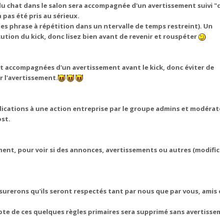
du chat dans le salon sera accompagnée d'un avertissement suivi "
a pas été pris au sérieux.
(toutes phrase à répétition dans un ntervalle de temps restreint). Un
cution du kick, donc lisez bien avant de revenir et rouspéter
nt accompagnées d'un avertissement avant le kick, donc éviter de
r l'avertissement.
dications à une action entreprise par le groupe admins et modérat
ost.
ment, pour voir si des annonces, avertissements ou autres (modifi
urerons qu'ils seront respectés tant par nous que par vous, amis 
pte de ces quelques règles primaires sera supprimé sans avertisse