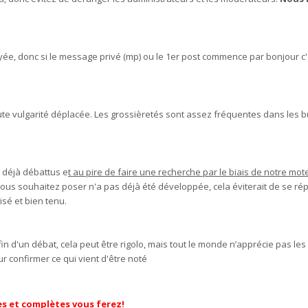
yée, donc si le message privé (mp) ou le 1er post commence par bonjour c'
r toute vulgarité déplacée. Les grossièretés sont assez fréquentes dans les
s déjà débattus e
t au pire de faire une recherche par le biais de notre mot
vous souhaitez poser n'a pas déjà été développée, cela éviterait de se rép
isé et bien tenu.
fin d'un débat, cela peut être rigolo, mais tout le monde n’apprécie pas les
ur confirmer ce qui vient d'être noté
es et complètes vous ferez!