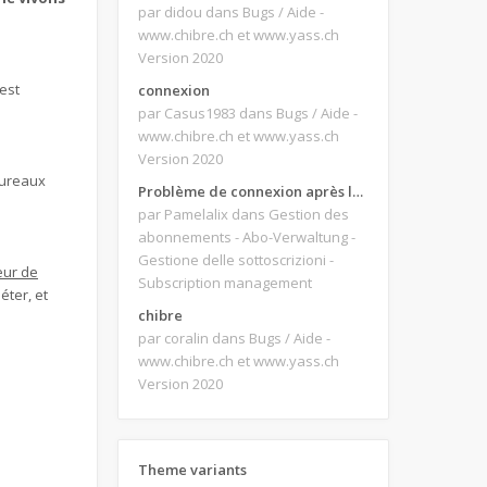
par didou
dans Bugs / Aide -
www.chibre.ch et www.yass.ch
Version 2020
est
connexion
par Casus1983
dans Bugs / Aide -
www.chibre.ch et www.yass.ch
Version 2020
 bureaux
Problème de connexion après le changement d'adresse e-mail.
par Pamelalix
dans Gestion des
abonnements - Abo-Verwaltung -
Gestione delle sottoscrizioni -
eur de
Subscription management
éter, et
chibre
par coralin
dans Bugs / Aide -
www.chibre.ch et www.yass.ch
Version 2020
Theme variants