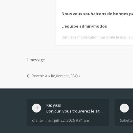
Nous vous souhaitons de bonnes pa
L'équipe admin/modos
Dernière modification par
Invité
le mar. av
1 message
Revenir à « Règlement, FAQ »
Re: yass
Bonjour, Vous trouverez le site ici dans le foru
dlan67
,
mer. juil. 22, 2026 9:31 am
Soflette