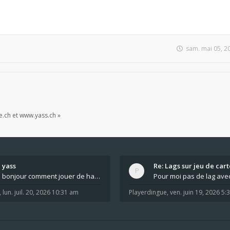
sam. mai 05, 2
e.ch et www.yass.ch »
yass
Re: Lags sur jeu de cart
bonjour comment jouer de haut en bas tout atout mi
,
lun. juil. 20, 2026 10:31 am
Playerdingue
,
ven. juin 19, 2026 5