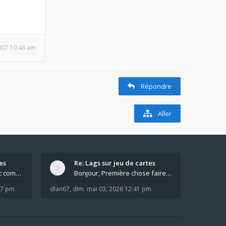
007 10:48 am
Répondre
Aller
es
Re: Lags sur jeu de cartes
Pour moi pas de lag avec comme navigateur Chrome
Bonjour, Première chose faire un arrêt complet de
:37 pm
dlan67
,
dim. mai 03, 2026 12:41 pm