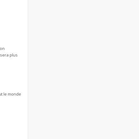
son
 sera plus
out le monde