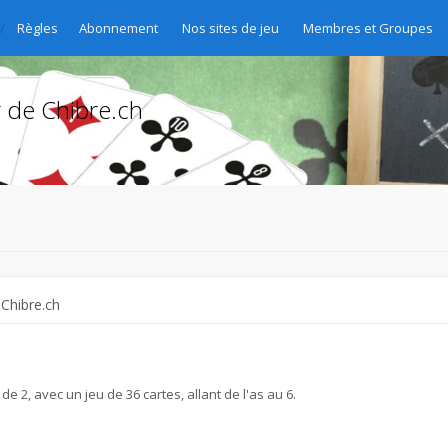
Règles des jeux, trucs et astuces pour www.chibre.ch et www.yass.ch
Abonnement
Nos sites de jeu
Membres et Groupes
r de Chibre.ch
 Chibre.ch
de 2, avec un jeu de 36 cartes, allant de l'as au 6.