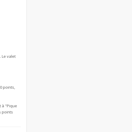
. Le valet
0 points,
t à "Pique
s points