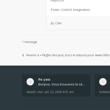
Hubris.ch
Power, Control, Imagination.
Citer
1 message
Revenir à « Règles des jeux, trucs et astuces pour www.chibr
Re: yass
Bonjour, Vous trouverez le site ici dans le foru
dlan67
,
mer. juil. 22, 2026 9:31 am
Soflette