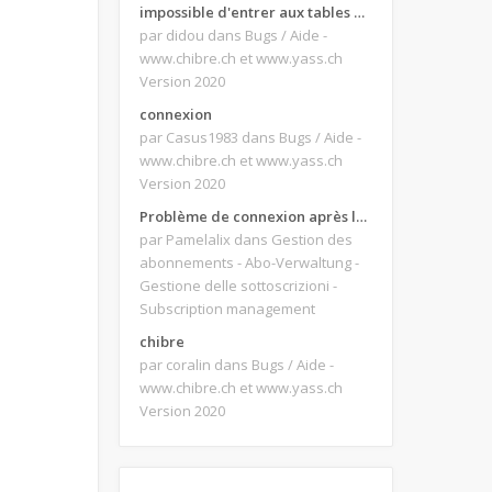
impossible d'entrer aux tables de jeux
par didou
dans Bugs / Aide -
www.chibre.ch et www.yass.ch
Version 2020
connexion
par Casus1983
dans Bugs / Aide -
www.chibre.ch et www.yass.ch
Version 2020
Problème de connexion après le changement d'adresse e-mail.
par Pamelalix
dans Gestion des
abonnements - Abo-Verwaltung -
Gestione delle sottoscrizioni -
Subscription management
chibre
par coralin
dans Bugs / Aide -
www.chibre.ch et www.yass.ch
Version 2020