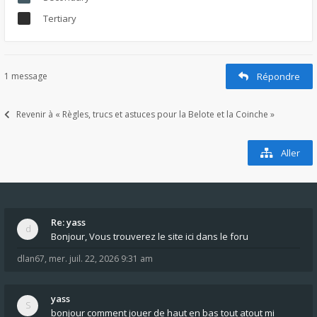
Tertiary
1 message
Répondre
Revenir à « Règles, trucs et astuces pour la Belote et la Coinche »
Aller
Re: yass
Bonjour, Vous trouverez le site ici dans le foru
dlan67
,
mer. juil. 22, 2026 9:31 am
yass
bonjour comment jouer de haut en bas tout atout mi