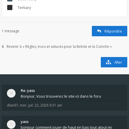
Tertiary
1 message
Répondre
Revenir à « Règles, trucs et astuces pour la Belote et la Coinche »
Aller
Re: yass
Bonjour, Vous trouverez le site ici dans le foru
dlan67
,
mer. juil. 22, 2026 9:31 am
yass
bonjour comment jouer de haut en bas tout atout mi