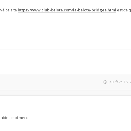
uvé ce site
https://www.club-belote.com/la-belote-bridgee.html
est-ce q
jeu. févr. 16
 aidez moi merci