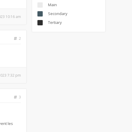
Main
Secondary
2023 10:16 am
Tertiary
2
 2023 7:32 pm
3
vent les