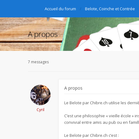
Accueil du forum
Belote, Coinche et Contrée
A propos
7 messages
A propos
Le Belote par Chibre.ch utilise les der
Cyril
C’est une philosophie « vieille école »
convivial entre amis au pub ou en famil
Le Belote par Chibre.ch c’est :