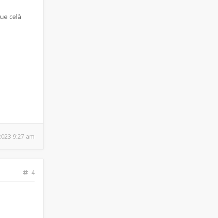
ue celà
, 2023 9:27 am
4