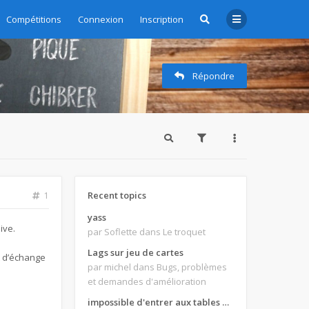
Compétitions
Connexion
Inscription
Répondre
Recent topics
1
yass
ive.
par Soflette
dans Le troquet
Lags sur jeu de cartes
t d’échange
par michel
dans Bugs, problèmes
et demandes d'amélioration
impossible d'entrer aux tables de jeux