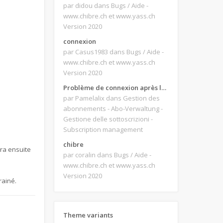
par didou
dans Bugs / Aide -
www.chibre.ch et www.yass.ch
Version 2020
connexion
par Casus1983
dans Bugs / Aide -
www.chibre.ch et www.yass.ch
Version 2020
Problème de connexion après le changement d'adresse e-mail.
par Pamelalix
dans Gestion des
abonnements - Abo-Verwaltung -
Gestione delle sottoscrizioni -
Subscription management
chibre
era ensuite
par coralin
dans Bugs / Aide -
www.chibre.ch et www.yass.ch
Version 2020
rainé.
Theme variants