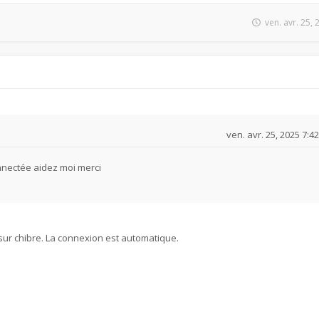
ven. avr. 25,
ven. avr. 25, 2025 7:4
onnectée aidez moi merci
s sur chibre. La connexion est automatique.