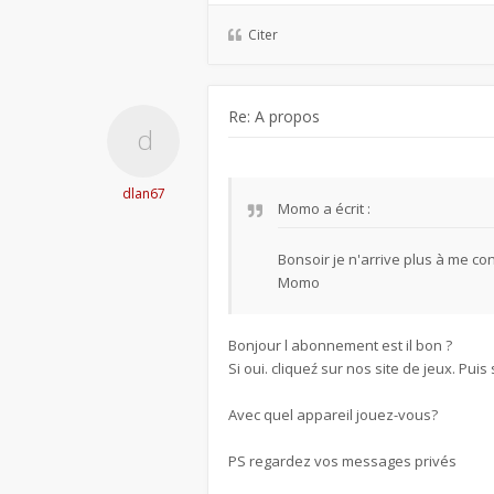
Citer
Re: A propos
dlan67
Momo
a écrit :
Bonsoir je n'arrive plus à me c
Momo
Bonjour l abonnement est il bon ?
Si oui. cliqueź sur nos site de jeux. Pui
Avec quel appareil jouez-vous?
PS regardez vos messages privés