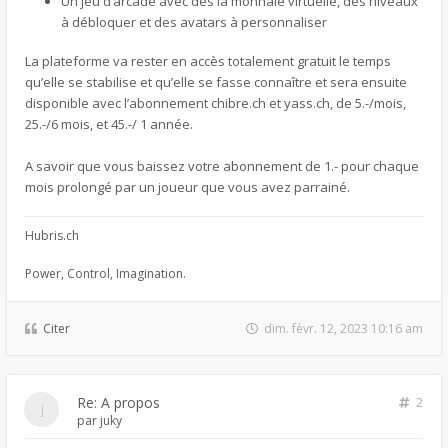
Un jeu d’arcade avec des la monnaie virtuelle, des niveaux
à débloquer et des avatars à personnaliser
La plateforme va rester en accès totalement gratuit le temps
qu’elle se stabilise et qu’elle se fasse connaître et sera ensuite
disponible avec l’abonnement chibre.ch et yass.ch, de 5.-/mois,
25.-/6 mois, et 45.-/ 1 année.
A savoir que vous baissez votre abonnement de 1.- pour chaque
mois prolongé par un joueur que vous avez parrainé.
Hubris.ch
Power, Control, Imagination.
Citer
dim. févr. 12, 2023 10:16 am
Re: A propos
2
par
juky