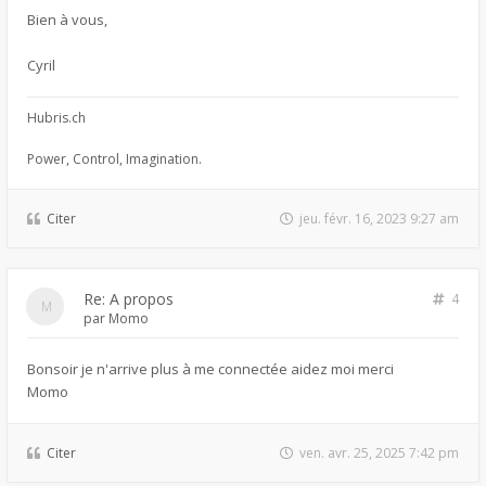
Bien à vous,
Cyril
Hubris.ch
Power, Control, Imagination.
Citer
jeu. févr. 16, 2023 9:27 am
Re: A propos
4
par
Momo
Bonsoir je n'arrive plus à me connectée aidez moi merci
Momo
Citer
ven. avr. 25, 2025 7:42 pm