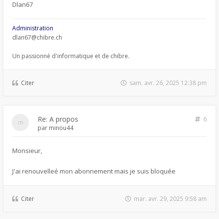
Dlan67
Administration
dlan67@chibre.ch
Un passionné d'informatique et de chibre.
Citer
sam. avr. 26, 2025 12:38 pm
Re: A propos
6
par
minou44
Monsieur,
J'ai renouvelleé mon abonnement mais je suis bloquée
Citer
mar. avr. 29, 2025 9:58 am