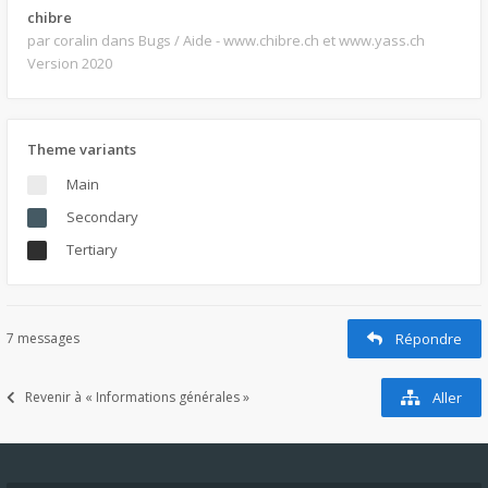
chibre
par coralin
dans Bugs / Aide - www.chibre.ch et www.yass.ch
Version 2020
Theme variants
Main
Secondary
Tertiary
7 messages
Répondre
Revenir à « Informations générales »
Aller