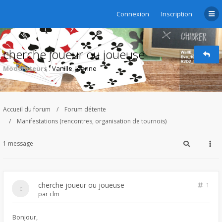
Connexion
Inscription
cherche joueur ou joueuse
Modérateurs :
Vanille
,
Jeanne
Accueil du forum
Forum détente
Manifestations (rencontres, organisation de tournois)
1 message
cherche joueur ou joueuse
1
par
clm
Bonjour,