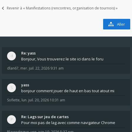
Revenir à « Manifestations (rencontres, organisation de tournois) »
Aller
Re: yass
Bonjour, Vous trouverez le site ici dans le foru
dlan67
,
mer. juil. 22, 2026 9:31 am
yass
bonjour comment jouer de haut en bas tout atout mi
Soflette
,
lun. juil. 20, 2026 10:31 am
Re: Lags sur jeu de cartes
Pour moi pas de lag avec comme navigateur Chrome
Playerdingue
,
ven. juin 19, 2026 5:37 pm