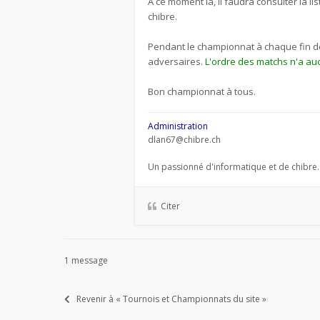
A ce moment là, il faudra consulter la 
chibre.
Pendant le championnat à chaque fin de 
adversaires.
L'ordre des matchs n'a auc
Bon championnat à tous.
Administration
dlan67@chibre.ch
Un passionné d'informatique et de chibre.
Citer
1 message
Revenir à « Tournois et Championnats du site »