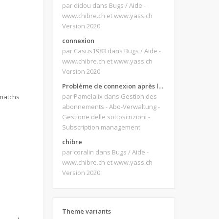
par didou
dans Bugs / Aide -
www.chibre.ch et www.yass.ch
Version 2020
connexion
par Casus1983
dans Bugs / Aide -
www.chibre.ch et www.yass.ch
Version 2020
Problème de connexion après le changement d'adresse e-mail.
par Pamelalix
dans Gestion des
 matchs
abonnements - Abo-Verwaltung -
Gestione delle sottoscrizioni -
Subscription management
chibre
par coralin
dans Bugs / Aide -
www.chibre.ch et www.yass.ch
Version 2020
Theme variants