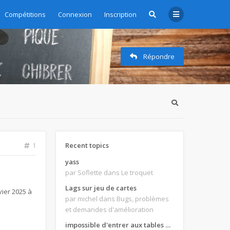
Compétitions
Connexion
Inscription
Répondre
Recent topics
1
yass
par Soflette
dans Le troquet
Lags sur jeu de cartes
vier 2025 à
par michel
dans Bugs, problèmes
et demandes d'amélioration
impossible d'entrer aux tables de jeux