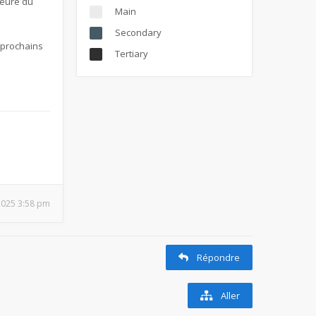
ieure du
Main
Secondary
s prochains
Tertiary
 2025 3:58 pm
Répondre
Aller