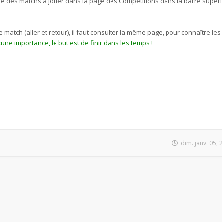
liste des matchs à jouer dans la page des Compétitions dans la barre supér
match (aller et retour), il faut consulter la même page, pour connaître le
une importance, le but est de finir dans les temps !
dim. janv. 05,