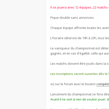
Il se jouera avec 12 équipes, 22 matchs
Pique double sans annonces.
Chaque équipe affronte toutes les aut
L'horaire idéal est de 19h à 23h, tous le
Le vainqueur du championnat est détermi
gagnés, et en cas d'égalité, celle qui aur
Les matchs doivent être joués dans la s
Les inscriptions seront ouvertes dès le 
où sur le forum avec le bouton
compéti
Lancement du championnat se fera dès q
Avant il ne sert à rien de vouloir jouer. (