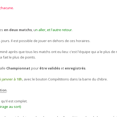
 chacune.
res
en deux matchs
, u
n aller, et l'autre retour
.
s jours. Il est possible de jouer en dehors de ces horaires.
né après que tous les matchs ont eu lieu: c'est l'équipe qui a le plus de
a fait le plus de points.
alle
Championnat
pour
être validés
et
enregistrés
.
5 janvier à 18h
, avec le bouton Compétitions dans la barre du chibre.
tion
.
u'il est complet.
tirage au sort)