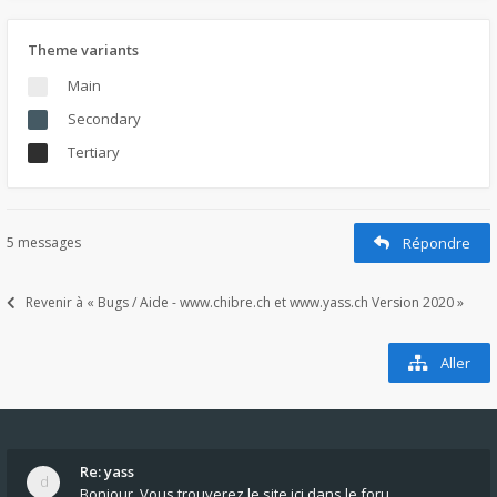
Theme variants
Main
Secondary
Tertiary
5 messages
Répondre
Revenir à « Bugs / Aide - www.chibre.ch et www.yass.ch Version 2020 »
Aller
Re: yass
Bonjour, Vous trouverez le site ici dans le foru