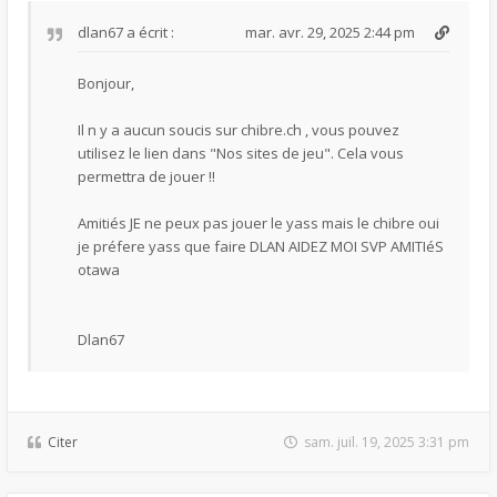
dlan67
a écrit :
mar. avr. 29, 2025 2:44 pm
Bonjour,
Il n y a aucun soucis sur chibre.ch , vous pouvez
utilisez le lien dans "Nos sites de jeu". Cela vous
permettra de jouer !!
Amitiés JE ne peux pas jouer le yass mais le chibre oui
je préfere yass que faire DLAN AIDEZ MOI SVP AMITIéS
otawa
Dlan67
Citer
sam. juil. 19, 2025 3:31 pm