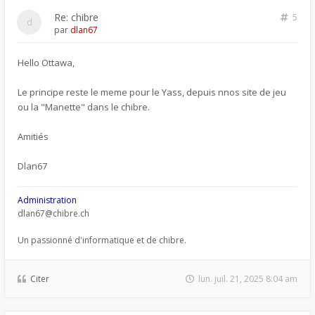
Re: chibre
5
par
dlan67
Hello Ottawa,
Le principe reste le meme pour le Yass, depuis nnos site de jeu
ou la "Manette" dans le chibre.
Amitiés
Dlan67
Administration
dlan67@chibre.ch
Un passionné d'informatique et de chibre.
Citer
lun. juil. 21, 2025 8:04 am