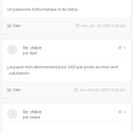
Un passionné d'informatique et de chibre.
Citer
mar. avr. 29, 2025 2:44 pm
Re: chibre
3
par
djan
j,ai payer mon abonnement pour 2025 par poste au mois avril
..salutations
Citer
ven. mai 30, 2025 10:03 pm
Re: chibre
4
par
otawa