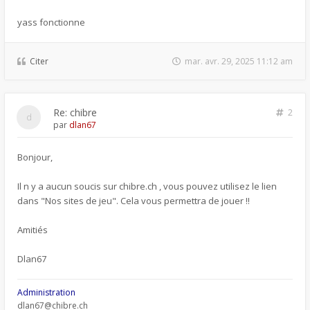
yass fonctionne
Citer
mar. avr. 29, 2025 11:12 am
Re: chibre
2
par
dlan67
Bonjour,
Il n y a aucun soucis sur chibre.ch , vous pouvez utilisez le lien
dans "Nos sites de jeu". Cela vous permettra de jouer !!
Amitiés
Dlan67
Administration
dlan67@chibre.ch