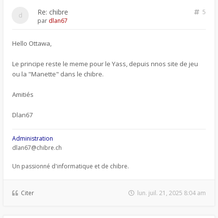
Re: chibre
5
par
dlan67
Hello Ottawa,
Le principe reste le meme pour le Yass, depuis nnos site de jeu
ou la "Manette" dans le chibre.
Amitiés
Dlan67
Administration
dlan67@chibre.ch
Un passionné d'informatique et de chibre.
Citer
lun. juil. 21, 2025 8:04 am