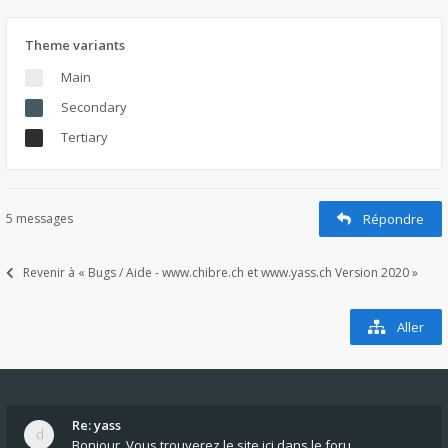
Theme variants
Main
Secondary
Tertiary
5 messages
Répondre
Revenir à « Bugs / Aide - www.chibre.ch et www.yass.ch Version 2020 »
Aller
Re: yass
Bonjour, Vous trouverez le site ici dans le foru