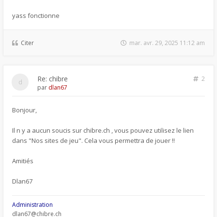
yass fonctionne
Citer
mar. avr. 29, 2025 11:12 am
Re: chibre
2
par
dlan67
Bonjour,
Il n y a aucun soucis sur chibre.ch , vous pouvez utilisez le lien
dans "Nos sites de jeu". Cela vous permettra de jouer !!
Amitiés
Dlan67
Administration
dlan67@chibre.ch