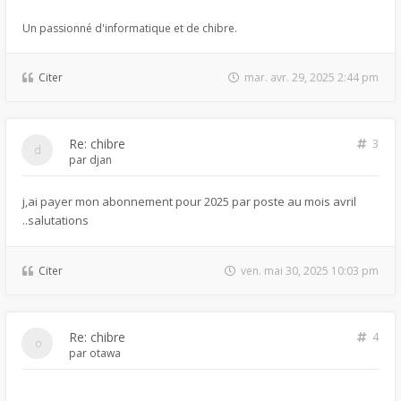
Un passionné d'informatique et de chibre.
Citer
mar. avr. 29, 2025 2:44 pm
Re: chibre
3
par
djan
j,ai payer mon abonnement pour 2025 par poste au mois avril
..salutations
Citer
ven. mai 30, 2025 10:03 pm
Re: chibre
4
par
otawa