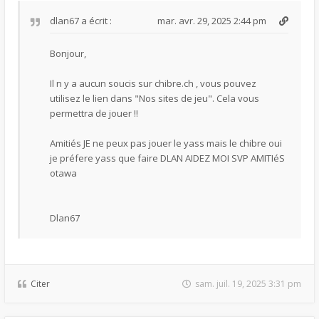
dlan67
a écrit :
mar. avr. 29, 2025 2:44 pm
Bonjour,
Il n y a aucun soucis sur chibre.ch , vous pouvez
utilisez le lien dans "Nos sites de jeu". Cela vous
permettra de jouer !!
Amitiés JE ne peux pas jouer le yass mais le chibre oui
je préfere yass que faire DLAN AIDEZ MOI SVP AMITIéS
otawa
Dlan67
Citer
sam. juil. 19, 2025 3:31 pm