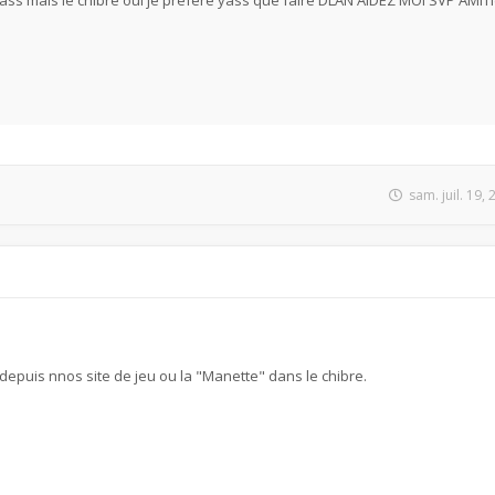
yass mais le chibre oui je préfere yass que faire DLAN AIDEZ MOI SVP AMIT
sam. juil. 19,
 depuis nnos site de jeu ou la "Manette" dans le chibre.