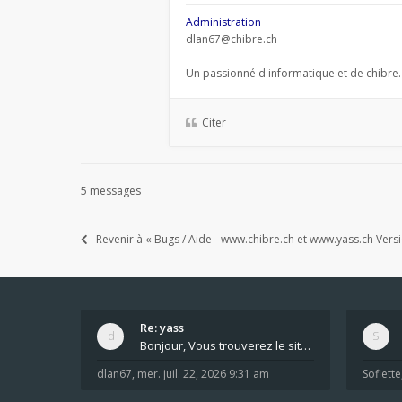
Administration
dlan67@chibre.ch
Un passionné d'informatique et de chibre.
Citer
5 messages
Revenir à « Bugs / Aide - www.chibre.ch et www.yass.ch Vers
Re: yass
Bonjour, Vous trouverez le site ici dans le foru
dlan67
,
mer. juil. 22, 2026 9:31 am
Soflette