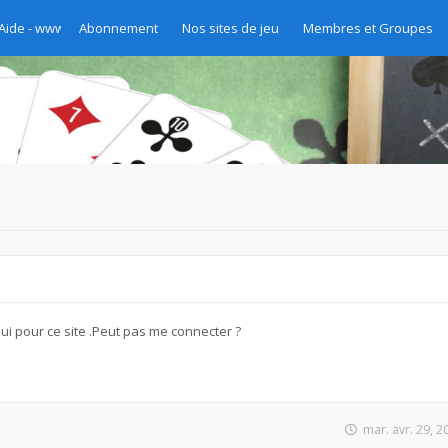
 Aide - www.chibre.ch et www.yass.ch Version 2020
Abonnement
Nos sites de jeu
Membres et Groupes
hui pour ce site .Peut pas me connecter ?
mar. avr. 29, 