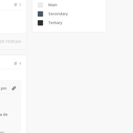
3
Main
Secondary
Tertiary
025 10:03 pm
4
4 pm
ra de