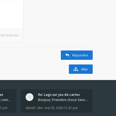
, 2025 8:04 am
Répondre
Aller
es
Re: Lags sur jeu de cartes
Pour moi pas de lag avec comme navigateur Chrome
Bonjour, Première chose faire un arrêt complet de
:37 pm
dlan67
,
dim. mai 03, 2026 12:41 pm