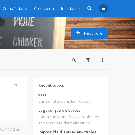
Compétitions
Connexion
Inscription
Répondre
Recent topics
1
yass
par Soflette
dans Le troquet
Lags sur jeu de cartes
par michel
dans Bugs, problèmes
et demandes d'amélioration
2025 11:12 am
impossible d'entrer aux tables de jeux