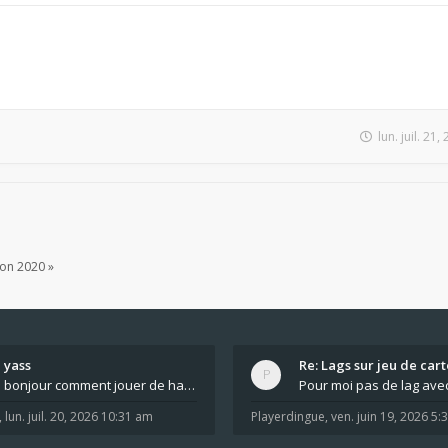
lun. juil. 21
ion 2020 »
yass
Re: Lags sur jeu de cart
bonjour comment jouer de haut en bas tout atout mi
,
lun. juil. 20, 2026 10:31 am
Playerdingue
,
ven. juin 19, 2026 5