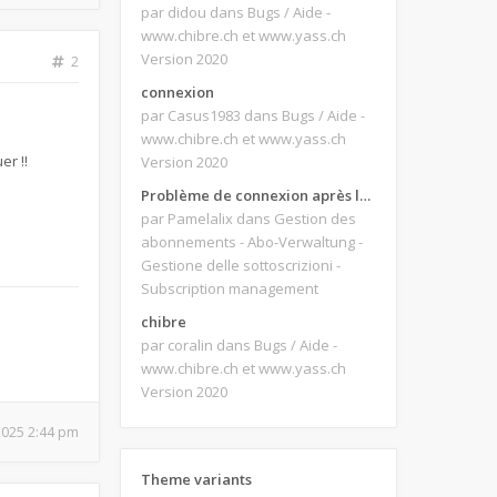
par didou
dans Bugs / Aide -
www.chibre.ch et www.yass.ch
Version 2020
2
connexion
par Casus1983
dans Bugs / Aide -
www.chibre.ch et www.yass.ch
er !!
Version 2020
Problème de connexion après le changement d'adresse e-mail.
par Pamelalix
dans Gestion des
abonnements - Abo-Verwaltung -
Gestione delle sottoscrizioni -
Subscription management
chibre
par coralin
dans Bugs / Aide -
www.chibre.ch et www.yass.ch
Version 2020
 2025 2:44 pm
Theme variants