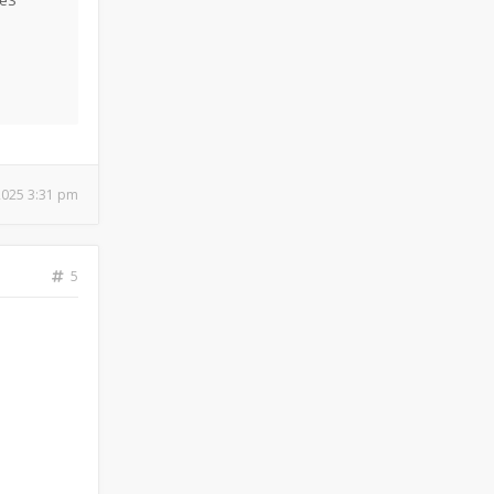
IéS
 2025 3:31 pm
5