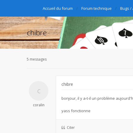
Accueil du forum
Forum technique
Bugs /
chibre
5 messages
chibre
bonjour, il y a-t-il un problème aujourd'
coralin
yass fonctionne
Citer