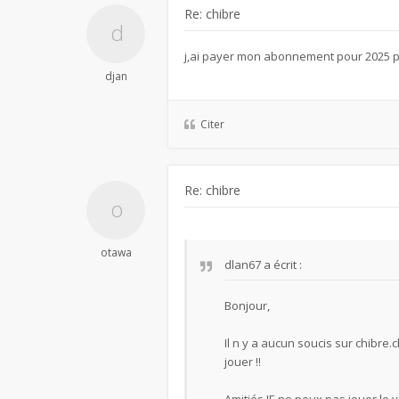
Re: chibre
j,ai payer mon abonnement pour 2025 par
djan
Citer
Re: chibre
otawa
dlan67
a écrit :
Bonjour,
Il n y a aucun soucis sur chibre.
jouer !!