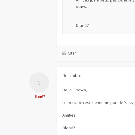
Amitiés JE ne peux pas jouer le 
otawa
Dlan67
Citer
Re: chibre
Hello Ottawa,
dlan67
Le principe reste le meme pour le Yass,
Amitiés
Dlan67