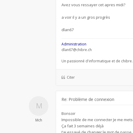
Avez vous ressayer cet apres midi?
a voir il y a un gros progrès
dlan67
Administration
dlan67@chibre.ch
Un passionné d'informatique et de chibre.
Citer
Re: Problème de connexion
Bonsoir
Impossible de me connecter Je me mets 
Mch
Ça fait 3 semaines déjà
J’ai essayé de changer le mot de passe