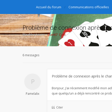
Accueil du forum
Communications officielles
Problème de connexion après le 
Modérateurs :
dlan67
,
Cyril
6 messages
Problème de connexion après le cha
Bonjour, j’ai récemment modifié mon adr
que quelqu’un a déjà rencontré ce prob
Pamelalix
Citer