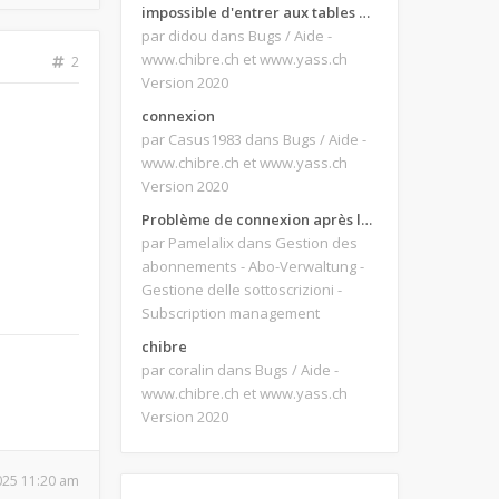
impossible d'entrer aux tables de jeux
par didou
dans Bugs / Aide -
www.chibre.ch et www.yass.ch
2
Version 2020
connexion
par Casus1983
dans Bugs / Aide -
www.chibre.ch et www.yass.ch
Version 2020
Problème de connexion après le changement d'adresse e-mail.
par Pamelalix
dans Gestion des
abonnements - Abo-Verwaltung -
Gestione delle sottoscrizioni -
Subscription management
chibre
par coralin
dans Bugs / Aide -
www.chibre.ch et www.yass.ch
Version 2020
2025 11:20 am