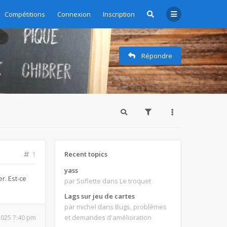
zioni - Subscription management
Compétitions
Connexion
Inscription
Répondre
Recent topics
1
yass
r. Est-ce
par Soflette
dans Le troquet
Lags sur jeu de cartes
par michel
dans Bugs, problèmes
et demandes d'amélioration
 2025 7:40 pm