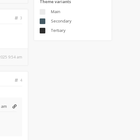
Theme variants
Main
3
Secondary
Tertiary
 2025 9:54 am
4
4 am