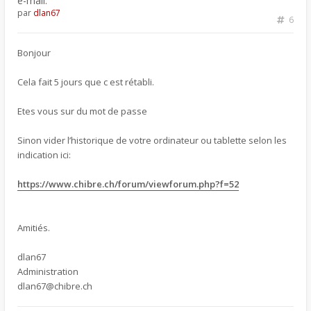
e-mail.
par
dlan67
6
Bonjour
Cela fait 5 jours que c est rétabli.
Etes vous sur du mot de passe
Sinon vider l’historique de votre ordinateur ou tablette selon les
indication ici:
https://www.chibre.ch/forum/viewforum.php?f=52
Amitiés.
dlan67
Administration
dlan67@chibre.ch