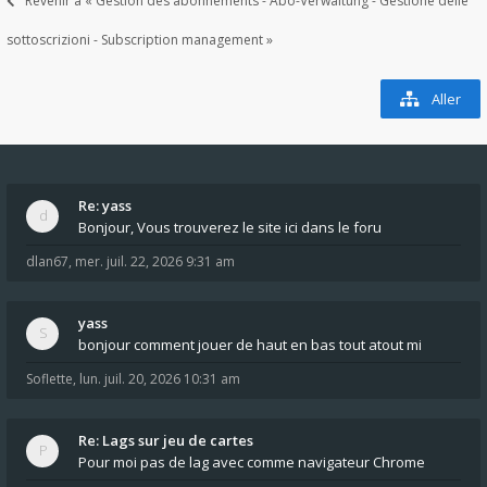
Revenir à « Gestion des abonnements - Abo-Verwaltung - Gestione delle
sottoscrizioni - Subscription management »
Aller
Re: yass
Bonjour, Vous trouverez le site ici dans le foru
dlan67
,
mer. juil. 22, 2026 9:31 am
yass
bonjour comment jouer de haut en bas tout atout mi
Soflette
,
lun. juil. 20, 2026 10:31 am
Re: Lags sur jeu de cartes
Pour moi pas de lag avec comme navigateur Chrome