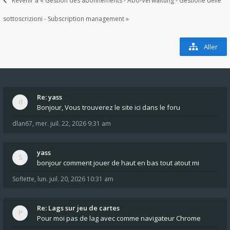
Revenir à « Gestion des abonnements - Abo-Verwaltung - Gestione delle
sottoscrizioni - Subscription management »
Aller
Re: yass
Bonjour, Vous trouverez le site ici dans le foru
dlan67
,
mer. juil. 22, 2026 9:31 am
yass
bonjour comment jouer de haut en bas tout atout mi
Soflette
,
lun. juil. 20, 2026 10:31 am
Re: Lags sur jeu de cartes
Pour moi pas de lag avec comme navigateur Chrome