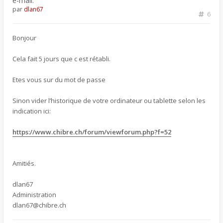
e-mail.
par
dlan67
6
Bonjour
Cela fait 5 jours que c est rétabli.
Etes vous sur du mot de passe
Sinon vider l’historique de votre ordinateur ou tablette selon les
indication ici:
https://www.chibre.ch/forum/viewforum.php?f=52
Amitiés.
dlan67
Administration
dlan67@chibre.ch