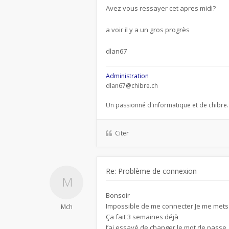
Avez vous ressayer cet apres midi?
a voir il y a un gros progrès
dlan67
Administration
dlan67@chibre.ch
Un passionné d'informatique et de chibre.
Citer
Re: Problème de connexion
Bonsoir
Impossible de me connecter Je me mets 
Mch
Ça fait 3 semaines déjà
J’ai essayé de changer le mot de passe