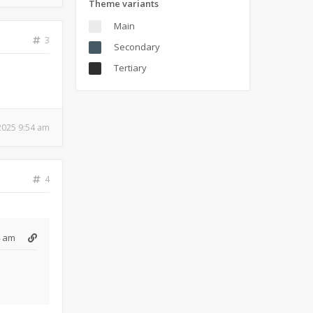
Theme variants
Main
3
Secondary
Tertiary
 2025 9:54 am
4
4 am