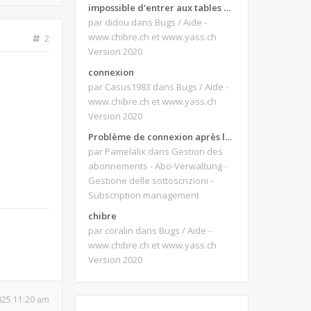
impossible d'entrer aux tables de jeux
par didou
dans Bugs / Aide -
www.chibre.ch et www.yass.ch
2
Version 2020
connexion
par Casus1983
dans Bugs / Aide -
www.chibre.ch et www.yass.ch
Version 2020
Problème de connexion après le changement d'adresse e-mail.
par Pamelalix
dans Gestion des
abonnements - Abo-Verwaltung -
Gestione delle sottoscrizioni -
Subscription management
chibre
par coralin
dans Bugs / Aide -
www.chibre.ch et www.yass.ch
Version 2020
2025 11:20 am