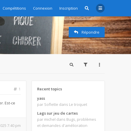
zioni - Subscription management
Compétitions
Connexion
Inscription
Répondre
Recent topics
1
yass
r. Est-ce
par Soflette
dans Le troquet
Lags sur jeu de cartes
par michel
dans Bugs, problèmes
et demandes d'amélioration
 2025 7:40 pm