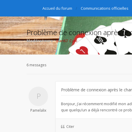
Accueil du forum
Communications officielles
Problème de connexion après le 
Modérateurs :
dlan67
,
Cyril
6 messages
Problème de connexion après le cha
Bonjour, j’ai récemment modifié mon adr
que quelqu’un a déjà rencontré ce prob
Pamelalix
Citer