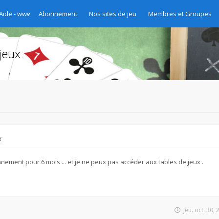
 Aide - www.chibre.ch et www.yass.ch Version 2020
Abonnement
Nos sites de jeu
Membres et Groupes
jeux
x
nement pour 6 mois ... et je ne peux pas accéder aux tables de jeux .
jeu. oct. 30,