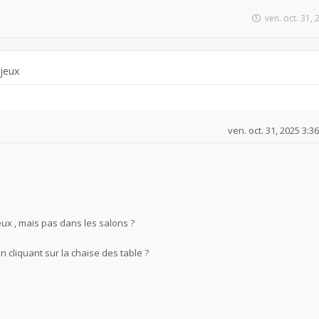
ven. oct. 31,
 jeux
ven. oct. 31, 2025 3:3
eux , mais pas dans les salons ?
n cliquant sur la chaise des table ?