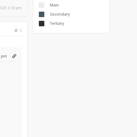
Main
 2025 3:36 pm
Secondary
Tertiary
3
6 pm