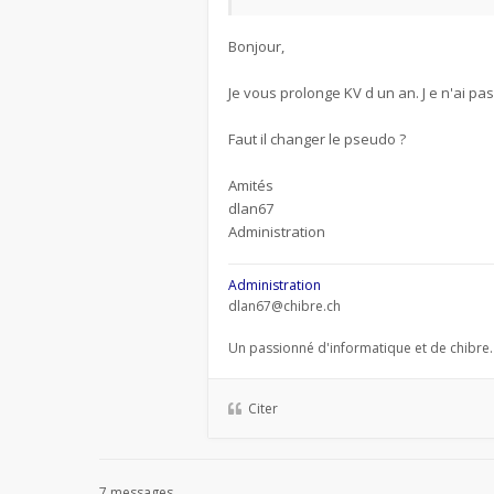
Bonjour,
Je vous prolonge KV d un an. J e n'ai p
Faut il changer le pseudo ?
Amités
dlan67
Administration
Administration
dlan67@chibre.ch
Un passionné d'informatique et de chibre.
Citer
7 messages