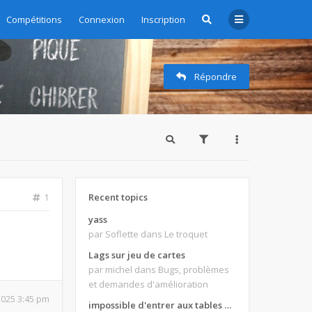
Compétitions
Connexion
Inscription
Répondre
Recent topics
1
yass
par Soflette
dans Le troquet
Lags sur jeu de cartes
par michel
dans Bugs, problèmes
et demandes d'amélioration
 2025 3:45 pm
impossible d'entrer aux tables de jeux