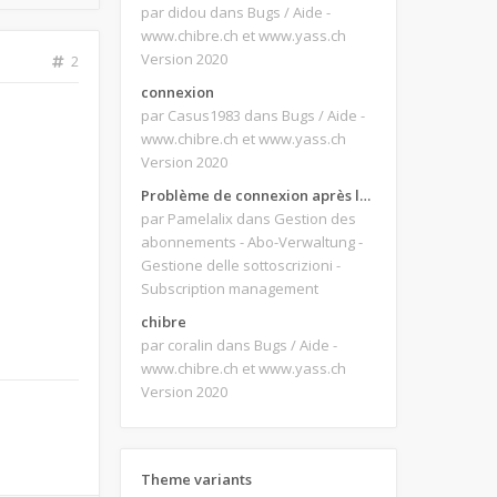
par didou
dans Bugs / Aide -
www.chibre.ch et www.yass.ch
Version 2020
2
connexion
par Casus1983
dans Bugs / Aide -
www.chibre.ch et www.yass.ch
Version 2020
Problème de connexion après le changement d'adresse e-mail.
par Pamelalix
dans Gestion des
abonnements - Abo-Verwaltung -
Gestione delle sottoscrizioni -
Subscription management
chibre
par coralin
dans Bugs / Aide -
www.chibre.ch et www.yass.ch
Version 2020
Theme variants