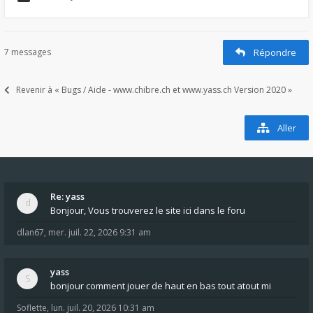
7 messages
Répondre
Revenir à « Bugs / Aide - www.chibre.ch et www.yass.ch Version 2020 »
Aller
Re: yass
Bonjour, Vous trouverez le site ici dans le foru
dlan67
,
mer. juil. 22, 2026 9:31 am
yass
bonjour comment jouer de haut en bas tout atout mi
Soflette
,
lun. juil. 20, 2026 10:31 am