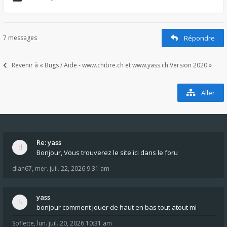
7 messages
Répondre
Revenir à « Bugs / Aide - www.chibre.ch et www.yass.ch Version 2020 »
Aller
Re: yass
Bonjour, Vous trouverez le site ici dans le foru
dlan67
,
mer. juil. 22, 2026 9:31 am
yass
bonjour comment jouer de haut en bas tout atout mi
Soflette
,
lun. juil. 20, 2026 10:31 am