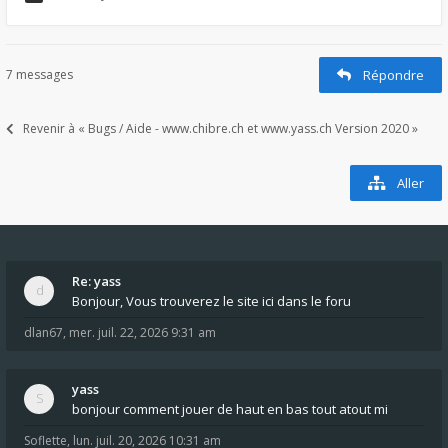
7 messages
Répondre
Revenir à « Bugs / Aide - www.chibre.ch et www.yass.ch Version 2020 »
Aller
Re: yass
Bonjour, Vous trouverez le site ici dans le foru
dlan67
,
mer. juil. 22, 2026 9:31 am
yass
bonjour comment jouer de haut en bas tout atout mi
Soflette
,
lun. juil. 20, 2026 10:31 am