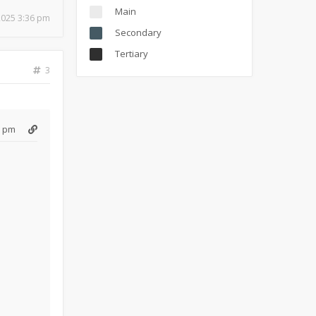
Main
 2025 3:36 pm
Secondary
Tertiary
3
6 pm