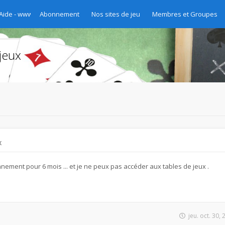
 Aide - www.chibre.ch et www.yass.ch Version 2020
Abonnement
Nos sites de jeu
Membres et Groupes
jeux
x
nement pour 6 mois ... et je ne peux pas accéder aux tables de jeux .
jeu. oct. 30,