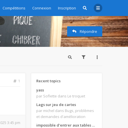
Compétitions
Connexion
Inscription
Répondre
Recent topics
1
yass
par Soflette
dans Le troquet
Lags sur jeu de cartes
par michel
dans Bugs, problèmes
et demandes d'amélioration
 2025 3:45 pm
impossible d'entrer aux tables de jeux