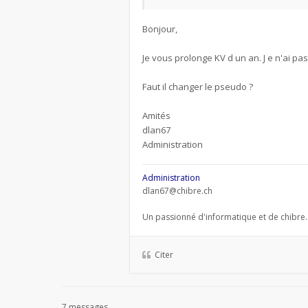
Bonjour,
Je vous prolonge KV d un an. J e n'ai p
Faut il changer le pseudo ?
Amités
dlan67
Administration
Administration
dlan67@chibre.ch
Un passionné d'informatique et de chibre.
Citer
7 messages