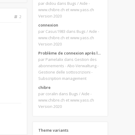
par didou
dans Bugs / Aide -
www.chibre.ch et www.yass.ch
Version 2020
2
connexion
par Casus1983
dans Bugs / Aide -
www.chibre.ch et www.yass.ch
Version 2020
Problème de connexion après le changement d'adresse e-mail.
par Pamelalix
dans Gestion des
abonnements - Abo-Verwaltung -
Gestione delle sottoscrizioni -
Subscription management
chibre
par coralin
dans Bugs / Aide -
www.chibre.ch et www.yass.ch
Version 2020
Theme variants