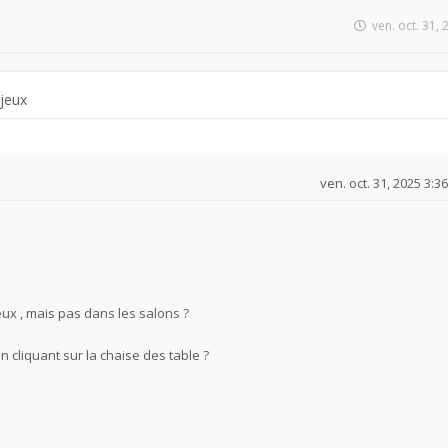
ven. oct. 31,
 jeux
ven. oct. 31, 2025 3:3
eux , mais pas dans les salons ?
n cliquant sur la chaise des table ?