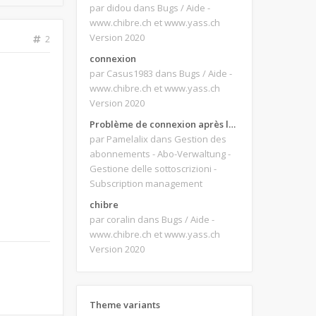
par didou
dans Bugs / Aide -
www.chibre.ch et www.yass.ch
Version 2020
2
connexion
par Casus1983
dans Bugs / Aide -
www.chibre.ch et www.yass.ch
Version 2020
Problème de connexion après le changement d'adresse e-mail.
par Pamelalix
dans Gestion des
abonnements - Abo-Verwaltung -
Gestione delle sottoscrizioni -
Subscription management
chibre
par coralin
dans Bugs / Aide -
www.chibre.ch et www.yass.ch
Version 2020
Theme variants