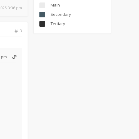
Main
 2025 3:36 pm
Secondary
Tertiary
3
6 pm