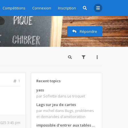
Compétitions
Connexion
Inscription
Répondre
Recent topics
1
yass
par Soflette
dans Le troquet
Lags sur jeu de cartes
par michel
dans Bugs, problèmes
et demandes d'amélioration
 2025 3:45 pm
impossible d'entrer aux tables de jeux