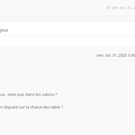
ven. oct. 31,
 jeux
ven. oct. 31, 2025 3:3
eux , mais pas dans les salons ?
n cliquant sur la chaise des table ?