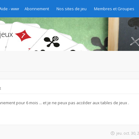
 Aide - www.chibre.ch et www.yass.ch Version 2020
Abonnement
Nos sites de jeu
Membres et Groupes
jeux
x
nement pour 6 mois ... et je ne peux pas accéder aux tables de jeux .
jeu. oct. 30,