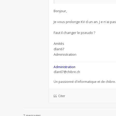
Bonjour,
Je vous prolonge KV d un an. J e n'ai p
Faut il changer le pseudo ?
Amités
dlan67
Administration
Administration
dlan67@chibre.ch
Un passionné d'informatique et de chibre.
Citer
7 messages