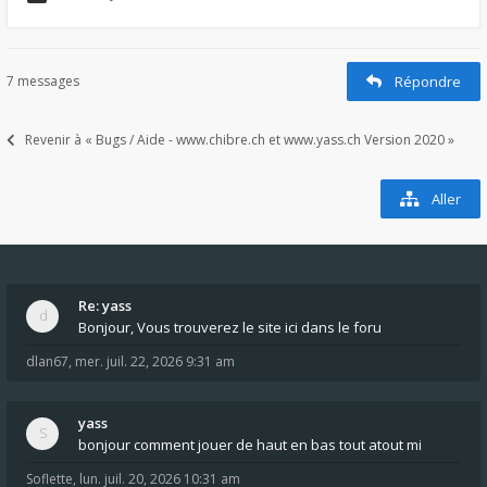
7 messages
Répondre
Revenir à « Bugs / Aide - www.chibre.ch et www.yass.ch Version 2020 »
Aller
Re: yass
Bonjour, Vous trouverez le site ici dans le foru
dlan67
,
mer. juil. 22, 2026 9:31 am
yass
bonjour comment jouer de haut en bas tout atout mi
Soflette
,
lun. juil. 20, 2026 10:31 am