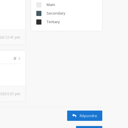
Main
Secondary
Tertiary
026 12:41 pm
3
 2026 5:37 pm
Répondre