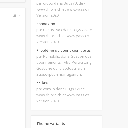
par didou
dans Bugs / Aide -
www.chibre.ch et www.yass.ch
Version 2020
2
connexion
par Casus1983
dans Bugs / Aide -
www.chibre.ch et www.yass.ch
Version 2020
Problème de connexion après le changement d'adresse e-mail.
par Pamelalix
dans Gestion des
abonnements - Abo-Verwaltung -
Gestione delle sottoscrizioni -
Subscription management
chibre
par coralin
dans Bugs / Aide -
www.chibre.ch et www.yass.ch
Version 2020
Theme variants