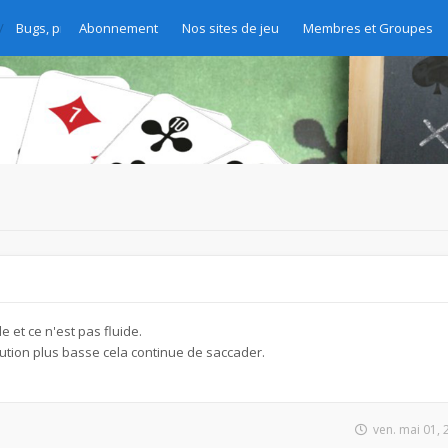
Bugs, problèmes et demandes d'amélioration
Abonnement
Nos sites de jeu
Membres et Groupes
e et ce n'est pas fluide.
tion plus basse cela continue de saccader.
ven. mai 01,