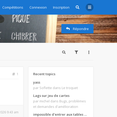
Compétitions
Connexion
Inscription
Répondre
Recent topics
1
yass
par Soflette
dans Le troquet
Lags sur jeu de cartes
par michel
dans Bugs, problèmes
et demandes d'amélioration
 2026 9:43 am
impossible d'entrer aux tables de jeux