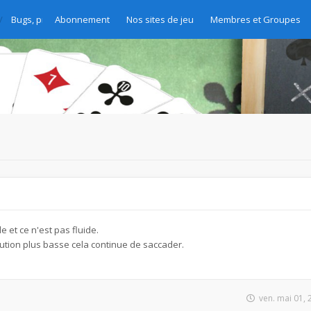
Bugs, problèmes et demandes d'amélioration
Abonnement
Nos sites de jeu
Membres et Groupes
e et ce n'est pas fluide.
tion plus basse cela continue de saccader.
ven. mai 01,