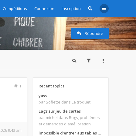
Compétitions
Connexion
Inscription
Répondre
Recent topics
1
yass
par Soflette
dans Le troquet
Lags sur jeu de cartes
par michel
dans Bugs, problèmes
et demandes d'amélioration
 2026 9:43 am
impossible d'entrer aux tables de jeux