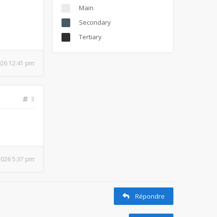
Main
Secondary
Tertiary
026 12:41 pm
3
 2026 5:37 pm
Répondre