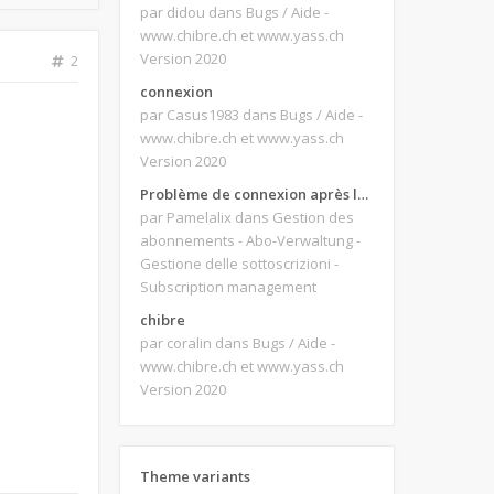
par didou
dans Bugs / Aide -
www.chibre.ch et www.yass.ch
Version 2020
2
connexion
par Casus1983
dans Bugs / Aide -
www.chibre.ch et www.yass.ch
Version 2020
Problème de connexion après le changement d'adresse e-mail.
par Pamelalix
dans Gestion des
abonnements - Abo-Verwaltung -
Gestione delle sottoscrizioni -
Subscription management
chibre
par coralin
dans Bugs / Aide -
www.chibre.ch et www.yass.ch
Version 2020
Theme variants