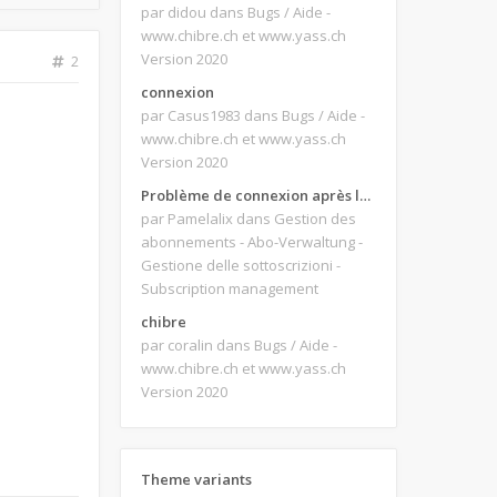
par didou
dans Bugs / Aide -
www.chibre.ch et www.yass.ch
Version 2020
2
connexion
par Casus1983
dans Bugs / Aide -
www.chibre.ch et www.yass.ch
Version 2020
Problème de connexion après le changement d'adresse e-mail.
par Pamelalix
dans Gestion des
abonnements - Abo-Verwaltung -
Gestione delle sottoscrizioni -
Subscription management
chibre
par coralin
dans Bugs / Aide -
www.chibre.ch et www.yass.ch
Version 2020
Theme variants