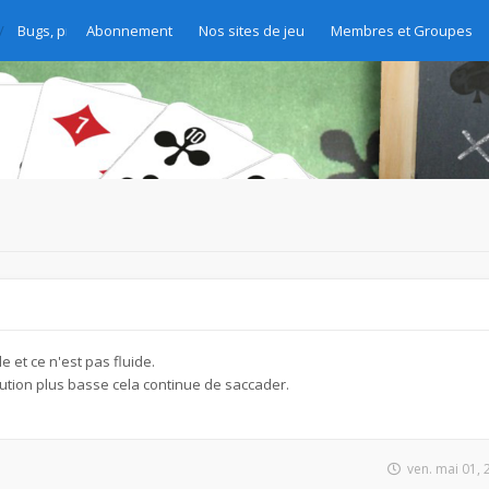
Bugs, problèmes et demandes d'amélioration
Abonnement
Nos sites de jeu
Membres et Groupes
e et ce n'est pas fluide.
tion plus basse cela continue de saccader.
ven. mai 01,