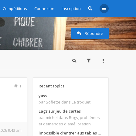
Compétitions
Connexion
Inscription
Répondre
Recent topics
1
yass
par Soflette
dans Le troquet
Lags sur jeu de cartes
par michel
dans Bugs, problèmes
et demandes d'amélioration
 2026 9:43 am
impossible d'entrer aux tables de jeux