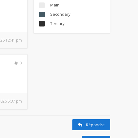
Main
Secondary
Tertiary
026 12:41 pm
3
 2026 5:37 pm
Répondre