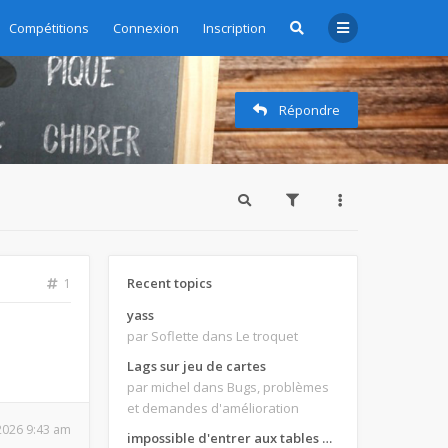
Compétitions
Connexion
Inscription
Répondre
Recent topics
1
yass
par Soflette
dans Le troquet
Lags sur jeu de cartes
par michel
dans Bugs, problèmes
et demandes d'amélioration
 2026 9:43 am
impossible d'entrer aux tables de jeux