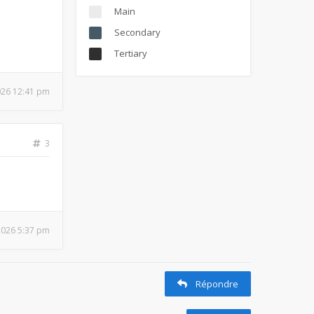
Main
Secondary
Tertiary
026 12:41 pm
3
 2026 5:37 pm
Répondre