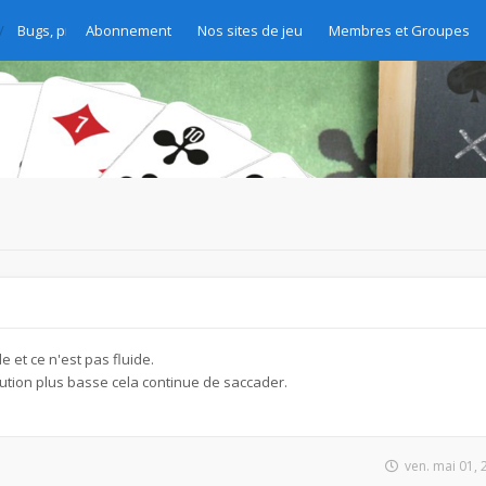
Bugs, problèmes et demandes d'amélioration
Abonnement
Nos sites de jeu
Membres et Groupes
e et ce n'est pas fluide.
tion plus basse cela continue de saccader.
ven. mai 01,