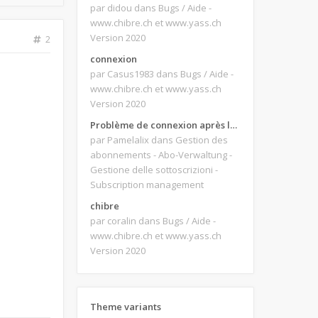
par didou
dans Bugs / Aide -
www.chibre.ch et www.yass.ch
Version 2020
2
connexion
par Casus1983
dans Bugs / Aide -
www.chibre.ch et www.yass.ch
Version 2020
Problème de connexion après le changement d'adresse e-mail.
par Pamelalix
dans Gestion des
abonnements - Abo-Verwaltung -
Gestione delle sottoscrizioni -
Subscription management
chibre
par coralin
dans Bugs / Aide -
www.chibre.ch et www.yass.ch
Version 2020
Theme variants