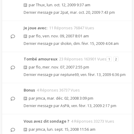
par
Thux
,
lun. oct. 12, 2009 9:37 am
Dernier message par
2pat
,
mar. oct. 20, 2009 7:43 pm
Je joue avec:
11 Réponses 76847 Vues
par
flo
,
ven. nov. 09, 2007 8:01 am
Dernier message par
shokin
,
dim. févr. 15, 2009 4:04 am
Tombé amoureux
23 Réponses 163901 Vues
1
2
par
flo
,
mer. nov. 07, 2007 2:55 pm
Dernier message par
neptune69
,
ven. févr. 13, 2009 6:36 pm
Bonus
4 Réponses 36737 Vues
par
jimca
,
mar. déc. 02, 2008 3:09 pm
Dernier message par
AsPik
,
ven. févr. 13, 2009 2:17 pm
Vous avez dit sondage ?
4 Réponses 33273 Vues
par
jimca
,
lun. sept. 15, 2008 11:56 am