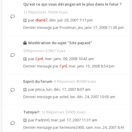
Qu'est ce qui vous dérangerait le plus dans le futur ?
12 Réponses 75634 Vues
par
dlan67
,
dim. juil. 29, 2007 7:17 pm
Dernier message par
Proutman
,
jeu. janv. 17, 2008 11:05 pm
Modération du sujet "Site payant"
9 Réponses 67867 Vues
par
Cyril
,
mer. janv. 09, 2008 10:42 am
Dernier message par
Cyril
,
mar. janv. 15, 2008 8:54 pm
Esprit du forum
6 Réponses 45696 Vues
par
jimca
,
lun. déc. 17, 2007 8:07 am
Dernier message par
soleil
,
lun. déc. 24, 2007 10:00 am
Tutoyer!
12 Réponses 59905 Vues
par
Padrin0
,
mar. juil. 17, 2007 11:31 am
Dernier message par
hermione2400
,
sam. nov. 24, 2007 8:41