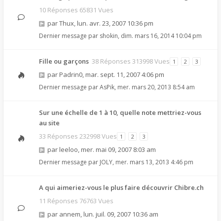
10 Réponses 65831 Vues
par
Thux
,
lun. avr. 23, 2007 10:36 pm
Dernier message par
shokin
,
dim. mars 16, 2014 10:04 pm
Fille ou garçons
38 Réponses 313998 Vues
1
2
3
par
Padrin0
,
mar. sept. 11, 2007 4:06 pm
Dernier message par
AsPik
,
mer. mars 20, 2013 8:54 am
Sur une échelle de 1 à 10, quelle note mettriez-vous
au site
33 Réponses 232998 Vues
1
2
3
par
leeloo
,
mer. mai 09, 2007 8:03 am
Dernier message par
JOLY
,
mer. mars 13, 2013 4:46 pm
A qui aimeriez-vous le plus faire découvrir Chibre.ch
11 Réponses 76763 Vues
par
annem
,
lun. juil. 09, 2007 10:36 am