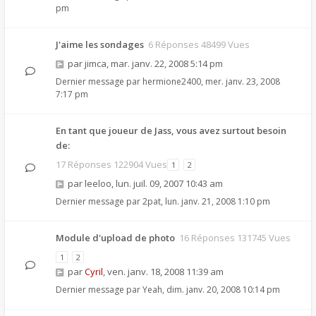
pm
J'aime les sondages
6 Réponses 48499 Vues
par
jimca
,
mar. janv. 22, 2008 5:14 pm
Dernier message par
hermione2400
,
mer. janv. 23, 2008
7:17 pm
En tant que joueur de Jass, vous avez surtout besoin
de:
17 Réponses 122904 Vues
1
2
par
leeloo
,
lun. juil. 09, 2007 10:43 am
Dernier message par
2pat
,
lun. janv. 21, 2008 1:10 pm
Module d'upload de photo
16 Réponses 131745 Vues
1
2
par
Cyril
,
ven. janv. 18, 2008 11:39 am
Dernier message par
Yeah
,
dim. janv. 20, 2008 10:14 pm