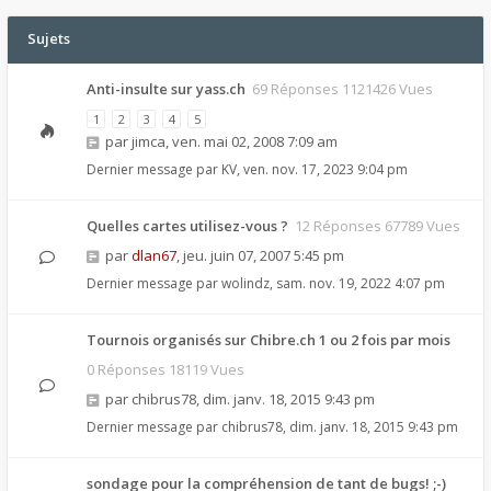
Sujets
Anti-insulte sur yass.ch
69 Réponses 1121426 Vues
1
2
3
4
5
par
jimca
,
ven. mai 02, 2008 7:09 am
Dernier message par
KV
,
ven. nov. 17, 2023 9:04 pm
Quelles cartes utilisez-vous ?
12 Réponses 67789 Vues
par
dlan67
,
jeu. juin 07, 2007 5:45 pm
Dernier message par
wolindz
,
sam. nov. 19, 2022 4:07 pm
Tournois organisés sur Chibre.ch 1 ou 2 fois par mois
0 Réponses 18119 Vues
par
chibrus78
,
dim. janv. 18, 2015 9:43 pm
Dernier message par
chibrus78
,
dim. janv. 18, 2015 9:43 pm
sondage pour la compréhension de tant de bugs! ;-)