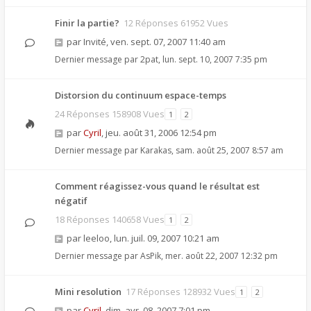
Finir la partie?
12 Réponses 61952 Vues
par
Invité
,
ven. sept. 07, 2007 11:40 am
Dernier message par
2pat
,
lun. sept. 10, 2007 7:35 pm
Distorsion du continuum espace-temps
24 Réponses 158908 Vues
1
2
par
Cyril
,
jeu. août 31, 2006 12:54 pm
Dernier message par
Karakas
,
sam. août 25, 2007 8:57 am
Comment réagissez-vous quand le résultat est
négatif
18 Réponses 140658 Vues
1
2
par
leeloo
,
lun. juil. 09, 2007 10:21 am
Dernier message par
AsPik
,
mer. août 22, 2007 12:32 pm
Mini resolution
17 Réponses 128932 Vues
1
2
par
Cyril
,
dim. avr. 08, 2007 7:01 pm