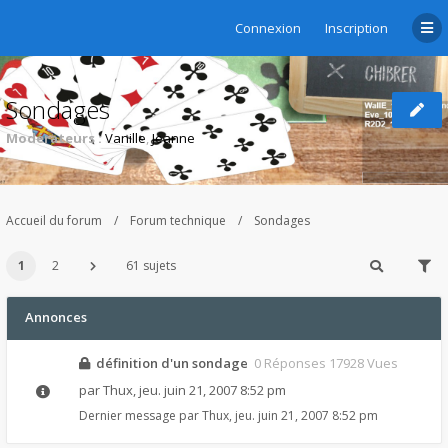
Connexion
Inscription
Sondages
Modérateurs :
Vanille
,
Jeanne
Accueil du forum
Forum technique
Sondages
1
2
61 sujets
Annonces
définition d'un sondage
0 Réponses 17928 Vues
par
Thux
,
jeu. juin 21, 2007 8:52 pm
Dernier message par
Thux
,
jeu. juin 21, 2007 8:52 pm