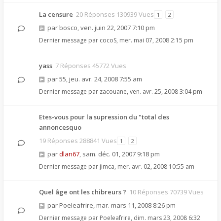
La censure
20 Réponses 130939 Vues
1
2
par
bosco
,
ven. juin 22, 2007 7:10 pm
Dernier message par
cocoS
,
mer. mai 07, 2008 2:15 pm
yass
7 Réponses 45772 Vues
par
55
,
jeu. avr. 24, 2008 7:55 am
Dernier message par
zacouane
,
ven. avr. 25, 2008 3:04 pm
Etes-vous pour la supression du "total des
annoncesquo
19 Réponses 288841 Vues
1
2
par
dlan67
,
sam. déc. 01, 2007 9:18 pm
Dernier message par
jimca
,
mer. avr. 02, 2008 10:55 am
Quel âge ont les chibreurs ?
10 Réponses 70739 Vues
par
Poeleafrire
,
mar. mars 11, 2008 8:26 pm
Dernier message par
Poeleafrire
,
dim. mars 23, 2008 6:32