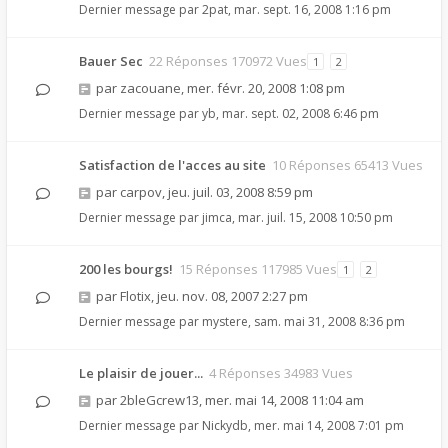
Dernier message par
2pat
,
mar. sept. 16, 2008 1:16 pm
Bauer Sec
22 Réponses 170972 Vues
1
2
par
zacouane
,
mer. févr. 20, 2008 1:08 pm
Dernier message par
yb
,
mar. sept. 02, 2008 6:46 pm
Satisfaction de l'acces au site
10 Réponses 65413 Vues
par
carpov
,
jeu. juil. 03, 2008 8:59 pm
Dernier message par
jimca
,
mar. juil. 15, 2008 10:50 pm
200 les bourgs!
15 Réponses 117985 Vues
1
2
par
Flotix
,
jeu. nov. 08, 2007 2:27 pm
Dernier message par
mystere
,
sam. mai 31, 2008 8:36 pm
Le plaisir de jouer...
4 Réponses 34983 Vues
par
2bleGcrew13
,
mer. mai 14, 2008 11:04 am
Dernier message par
Nickydb
,
mer. mai 14, 2008 7:01 pm