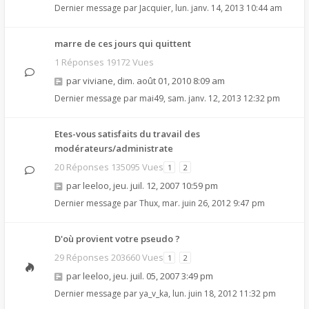
Dernier message par
Jacquier
,
lun. janv. 14, 2013 10:44 am
marre de ces jours qui quittent
1 Réponses 19172 Vues
par
viviane
,
dim. août 01, 2010 8:09 am
Dernier message par
mai49
,
sam. janv. 12, 2013 12:32 pm
Etes-vous satisfaits du travail des
modérateurs/administrate
20 Réponses 135095 Vues
1
2
par
leeloo
,
jeu. juil. 12, 2007 10:59 pm
Dernier message par
Thux
,
mar. juin 26, 2012 9:47 pm
D'où provient votre pseudo ?
29 Réponses 203660 Vues
1
2
par
leeloo
,
jeu. juil. 05, 2007 3:49 pm
Dernier message par
ya_v_ka
,
lun. juin 18, 2012 11:32 pm