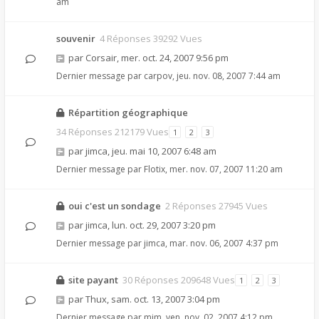
am
souvenir
4 Réponses 39292 Vues
par
Corsair
,
mer. oct. 24, 2007 9:56 pm
Dernier message par
carpov
,
jeu. nov. 08, 2007 7:44 am
Répartition géographique
34 Réponses 212179 Vues
1
2
3
par
jimca
,
jeu. mai 10, 2007 6:48 am
Dernier message par
Flotix
,
mer. nov. 07, 2007 11:20 am
oui c'est un sondage
2 Réponses 27945 Vues
par
jimca
,
lun. oct. 29, 2007 3:20 pm
Dernier message par
jimca
,
mar. nov. 06, 2007 4:37 pm
site payant
30 Réponses 209648 Vues
1
2
3
par
Thux
,
sam. oct. 13, 2007 3:04 pm
Dernier message par
mim
,
ven. nov. 02, 2007 4:12 pm