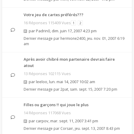
Votre jeu de cartes préférés???
16 Réponses 115409 Vues
1
2
par
Padrin0
,
dim. juin 17, 2007 4:23 pm
Dernier message par
hermione2400
,
jeu. nov. 01, 2007 6:19
am
Après avoir chibré mon partenaire devrais faire
atout
13 Réponses 102115 Vues
par
leeloo
,
lun. mai 14, 2007 10:02 am
Dernier message par
2pat
,
sam. sept. 15, 2007 7:20 pm
Filles ou garçons !! qui joue le plus
14 Réponses 117068 Vues
par
carpov
,
mar. sept. 11, 2007 3:41 pm
Dernier message par
Corsair
,
jeu. sept. 13, 2007 8:43 pm