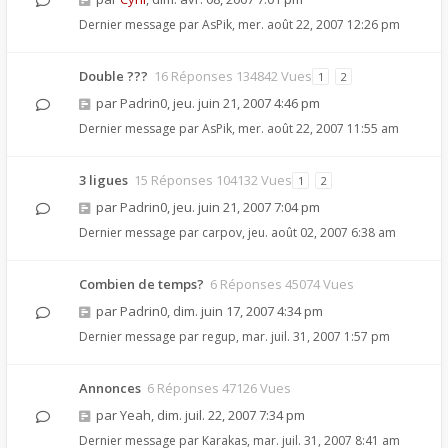
Dernier message par
AsPik
,
mer. août 22, 2007 12:26 pm
Double ???
16 Réponses 134842 Vues
1
2
par
Padrin0
,
jeu. juin 21, 2007 4:46 pm
Dernier message par
AsPik
,
mer. août 22, 2007 11:55 am
3 ligues
15 Réponses 104132 Vues
1
2
par
Padrin0
,
jeu. juin 21, 2007 7:04 pm
Dernier message par
carpov
,
jeu. août 02, 2007 6:38 am
Combien de temps?
6 Réponses 45074 Vues
par
Padrin0
,
dim. juin 17, 2007 4:34 pm
Dernier message par
regup
,
mar. juil. 31, 2007 1:57 pm
Annonces
6 Réponses 47126 Vues
par
Yeah
,
dim. juil. 22, 2007 7:34 pm
Dernier message par
Karakas
,
mar. juil. 31, 2007 8:41 am