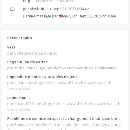
Bug
1 Réponses 17140 Vues
par
shishiiiii
,
jeu. sept. 21, 2023 8:34 am
Dernier message par
dlan67
,
ven. sept. 22, 2023 9:10 am
Recent topics
yass
par Soflette
dans Le troquet
Lags sur jeu de cartes
par michel
dans Bugs, problèmes et demandes d'amélioration
impossible d'entrer aux tables de jeux
par didou
dans Bugs / Aide - www.chibre.ch et www.yass.ch
Version 2020
connexion
par Casus1983
dans Bugs / Aide - www.chibre.ch et www.yass.ch
Version 2020
Problème de connexion après le changement d'adresse e-mail.
par Pamelalix
dans Gestion des abonnements - Abo-Verwaltung -