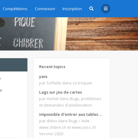
Compétitions
Connexion
Inscription
Recent topics
yass
?
par Soflette
dans Le troquet
pm
Lags sur jeu de cartes
par michel
dans Bugs, problèmes
et demandes d'amélioration
impossible d'entrer aux tables de jeux
par didou
dans Bugs / Aide -
www.chibre.ch et www.yass.ch
Version 2020