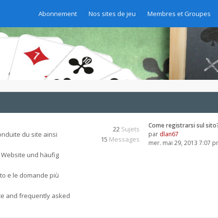
Abonnement
Nos sites de jeu
Membres et Groupes
Come registrarsi sul sito
22
Sujets
nduite du site ainsi
par
dlan67
15
Messages
mer. mai 29, 2013 7:07 
 Website und häufig
sito e le domande più
ite and frequently asked