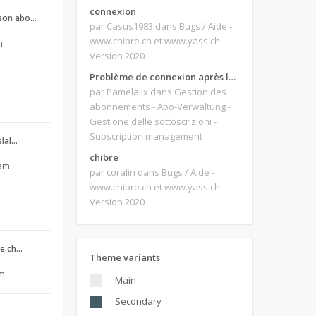
connexion
son abo…
par Casus1983
dans Bugs / Aide -
www.chibre.ch et www.yass.ch
m
Version 2020
Problème de connexion après le changement d'adresse e-mail.
par Pamelalix
dans Gestion des
abonnements - Abo-Verwaltung -
Gestione delle sottoscrizioni -
Subscription management
slal…
chibre
 am
par coralin
dans Bugs / Aide -
www.chibre.ch et www.yass.ch
Version 2020
re.ch…
Theme variants
am
Main
Secondary