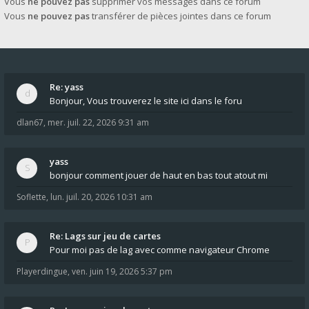
Vous
ne pouvez pas
supprimer vos messages dans ce forum
Vous
ne pouvez pas
transférer de pièces jointes dans ce forum
Re: yass
Bonjour, Vous trouverez le site ici dans le foru
dlan67
,
mer. juil. 22, 2026 9:31 am
yass
bonjour comment jouer de haut en bas tout atout mi
Soflette
,
lun. juil. 20, 2026 10:31 am
Re: Lags sur jeu de cartes
Pour moi pas de lag avec comme navigateur Chrome
Playerdingue
,
ven. juin 19, 2026 5:37 pm