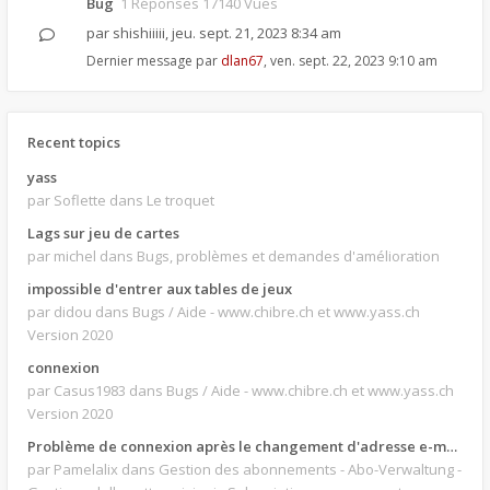
Bug
1 Réponses 17140 Vues
par
shishiiiii
,
jeu. sept. 21, 2023 8:34 am
Dernier message par
dlan67
,
ven. sept. 22, 2023 9:10 am
Recent topics
yass
par Soflette
dans Le troquet
Lags sur jeu de cartes
par michel
dans Bugs, problèmes et demandes d'amélioration
impossible d'entrer aux tables de jeux
par didou
dans Bugs / Aide - www.chibre.ch et www.yass.ch
Version 2020
connexion
par Casus1983
dans Bugs / Aide - www.chibre.ch et www.yass.ch
Version 2020
Problème de connexion après le changement d'adresse e-mail.
par Pamelalix
dans Gestion des abonnements - Abo-Verwaltung -