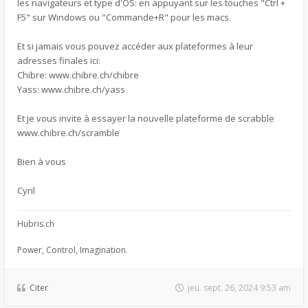
les navigateurs et type d'OS: en appuyant sur les touches "Ctrl +
F5" sur Windows ou "Commande+R" pour les macs.
Et si jamais vous pouvez accéder aux plateformes à leur
adresses finales ici:
Chibre: www.chibre.ch/chibre
Yass: www.chibre.ch/yass
Et je vous invite à essayer la nouvelle plateforme de scrabble
www.chibre.ch/scramble
Bien à vous
Cyril
Hubris.ch
Power, Control, Imagination.
Citer
jeu. sept. 26, 2024 9:53 am