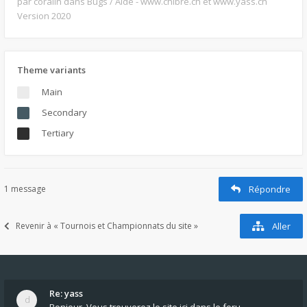
par coralin
dans Bugs / Aide - www.chibre.ch et www.yass.ch
Version 2020
Theme variants
Main
Secondary
Tertiary
1 message
Répondre
Revenir à « Tournois et Championnats du site »
Aller
Re: yass