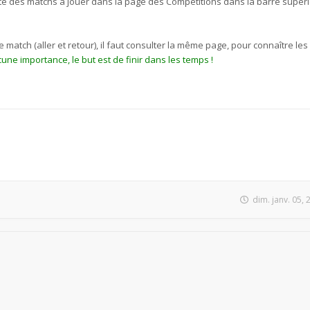
liste des matchs à jouer dans la page des Compétitions dans la barre supér
match (aller et retour), il faut consulter la même page, pour connaître le
une importance, le but est de finir dans les temps !
dim. janv. 05,