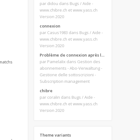
par didou
dans Bugs / Aide -
www.chibre.ch et www.yass.ch
Version 2020
connexion
par Casus1983
dans Bugs / Aide -
www.chibre.ch et www.yass.ch
Version 2020
Problème de connexion après le changement d'adresse e-mail.
par Pamelalix
dans Gestion des
 matchs
abonnements - Abo-Verwaltung -
Gestione delle sottoscrizioni -
Subscription management
chibre
par coralin
dans Bugs / Aide -
www.chibre.ch et www.yass.ch
Version 2020
Theme variants