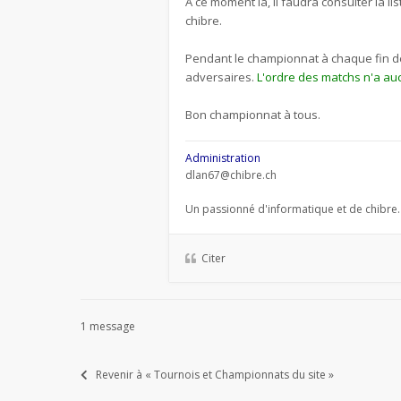
A ce moment là, il faudra consulter la 
chibre.
Pendant le championnat à chaque fin de 
adversaires.
L'ordre des matchs n'a auc
Bon championnat à tous.
Administration
dlan67@chibre.ch
Un passionné d'informatique et de chibre.
Citer
1 message
Revenir à « Tournois et Championnats du site »