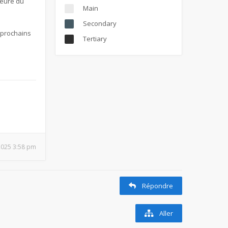
ieure du
Main
Secondary
s prochains
Tertiary
 2025 3:58 pm
Répondre
Aller