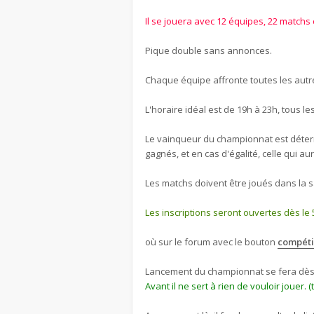
Il se jouera avec 12 équipes, 22 matchs
Pique double sans annonces.
Chaque équipe affronte toutes les aut
L'horaire idéal est de 19h à 23h, tous le
Le vainqueur du championnat est détermi
gagnés, et en cas d'égalité, celle qui aur
Les matchs doivent être joués dans la s
Les inscriptions seront ouvertes dès le 
où sur le forum avec le bouton
compéti
Lancement du championnat se fera dès q
Avant il ne sert à rien de vouloir jouer. (