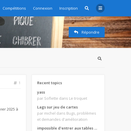
Compétitions
Connexion
Inscription
Répondre
Recent topics
1
yass
par Soflette
dans Le troquet
Lags sur jeu de cartes
vier 2025 à
par michel
dans Bugs, problèmes
et demandes d'amélioration
impossible d'entrer aux tables de jeux