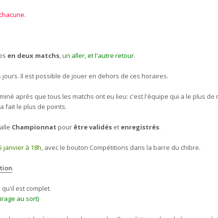
 chacune.
res
en deux matchs
, u
n aller, et l'autre retour
.
s jours. Il est possible de jouer en dehors de ces horaires.
né après que tous les matchs ont eu lieu: c'est l'équipe qui a le plus de
a fait le plus de points.
alle
Championnat
pour
être validés
et
enregistrés
.
5 janvier à 18h
, avec le bouton Compétitions dans la barre du chibre.
tion
.
u'il est complet.
tirage au sort)