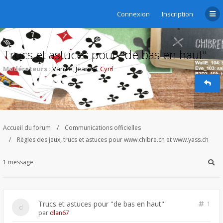
Connexion
Inscription
Trucs et astuces pour "de bas en haut"
Modérateurs :
Vanille
,
Jeanne
,
Cyril
Accueil du forum
Communications officielles
Règles des jeux, trucs et astuces pour www.chibre.ch et www.yass.ch
1 message
Trucs et astuces pour "de bas en haut"
1
par
dlan67