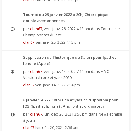
Tournoi du 29 janvier 2022 à 20h, Chibre pique
double avec annonces
par
dlan67
,
ven. janv. 28, 2022 4:13 pm
dans
Tournois et
Championnats du site
dlan67
ven. janv. 28, 2022 4:13 pm
Suppression de l'historique de Safari pour Ipad et
Iphone (Apple)
par
dlan67
,
ven. janv. 14, 2022 7:14 pm
dans
F.A.Q.
Version chibre et yass 2020
dlan67
ven. janv. 14, 2022 7:14 pm
8 janvier 2022 - Chibre.ch et yass.ch disponible pour
IOS (Ipad et Iphone) , Android et ordinateur
par
dlan67
,
lun. déc. 20, 2021 2:56 pm
dans
News et mise
à jours
dlan67
lun. déc. 20, 2021 2:56 pm