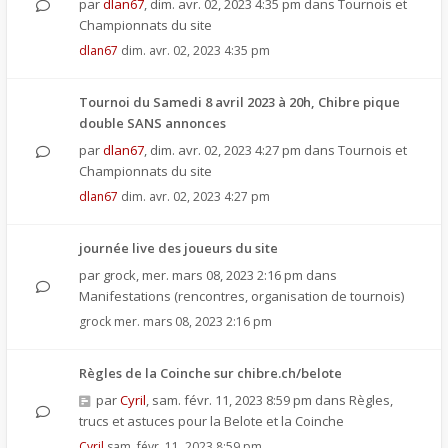
par
dlan67
,
dim. avr. 02, 2023 4:35 pm
dans
Tournois et
Championnats du site
dlan67
dim. avr. 02, 2023 4:35 pm
Tournoi du Samedi 8 avril 2023 à 20h, Chibre pique
double SANS annonces
par
dlan67
,
dim. avr. 02, 2023 4:27 pm
dans
Tournois et
Championnats du site
dlan67
dim. avr. 02, 2023 4:27 pm
journée live des joueurs du site
par
grock
,
mer. mars 08, 2023 2:16 pm
dans
Manifestations (rencontres, organisation de tournois)
grock
mer. mars 08, 2023 2:16 pm
Règles de la Coinche sur chibre.ch/belote
par
Cyril
,
sam. févr. 11, 2023 8:59 pm
dans
Règles,
trucs et astuces pour la Belote et la Coinche
Cyril
sam. févr. 11, 2023 8:59 pm