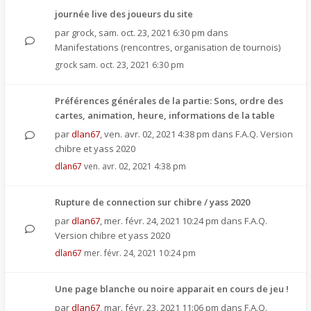
journée live des joueurs du site
par
grock
,
sam. oct. 23, 2021 6:30 pm
dans
Manifestations (rencontres, organisation de tournois)
grock
sam. oct. 23, 2021 6:30 pm
Préférences générales de la partie: Sons, ordre des
cartes, animation, heure, informations de la table
par
dlan67
,
ven. avr. 02, 2021 4:38 pm
dans
F.A.Q. Version
chibre et yass 2020
dlan67
ven. avr. 02, 2021 4:38 pm
Rupture de connection sur chibre / yass 2020
par
dlan67
,
mer. févr. 24, 2021 10:24 pm
dans
F.A.Q.
Version chibre et yass 2020
dlan67
mer. févr. 24, 2021 10:24 pm
Une page blanche ou noire apparait en cours de jeu !
par
dlan67
,
mar. févr. 23, 2021 11:06 pm
dans
F.A.Q.